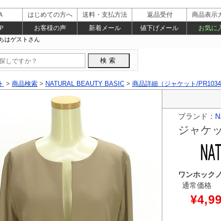
Ａ
はじめての方へ
送料・支払方法
返品受付
商品表示
Ｐ
お客様の声
新着メール
値下げメール
お気に
ト
>
商品検索
>
NATURAL BEAUTY BASIC
>
商品詳細（ジャケット/PR1034
ブランド：
N
ジャケ
ワンホック
通常価格
¥4,9