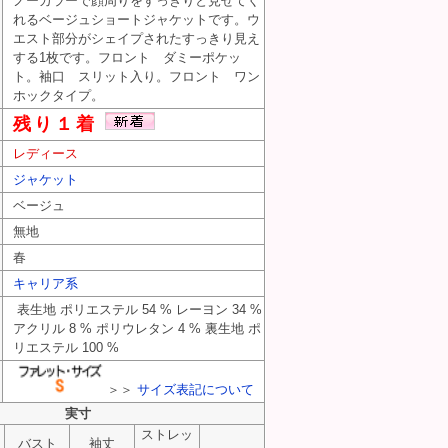
ノーカラーで顔周りをすっきりと見せてく
れるベージュショートジャケットです。ウ
エスト部分がシェイプされたすっきり見え
する1枚です。フロント ダミーポケッ
ト。袖口 スリット入り。フロント ワン
ホックタイプ。
SIC（ナチュラルビューティベーシック） PR10344490
残り１着
BASIC（ナチュラルビューティベーシック） PR10344490
レディース
 BASIC（ナチュラルビューティベーシック） PR10344490
ジャケット
ベージュ
無地
春
キャリア系
表生地 ポリエステル 54 % レーヨン 34 %
アクリル 8 % ポリウレタン 4 % 裏生地 ポ
リエステル 100 %
＞＞
サイズ表記について
実寸
ストレッ
バスト
袖丈