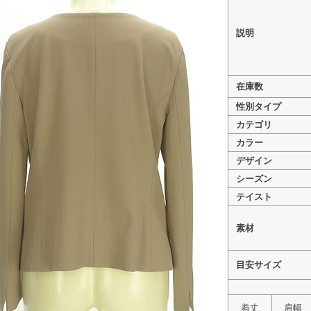
説明
>
NATURAL BEAUTY BA
在庫数
>
NATURAL BEAUTY 
性別タイプ
>
NATURAL BEAUTY
カテゴリ
カラー
デザイン
シーズン
テイスト
素材
目安サイズ
着丈
肩幅