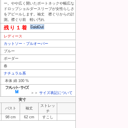
ー。やや広く開いたポートネックや幅広な
ドロップショルダースリーブが女性らしさ
をアピールします。袖丈 襟ぐりからの計
測。襟ぐり前 軽い汚れ
残り１着
レディース
カットソー・プルオーバー
ブルー
ボーダー
春
ナチュラル系
本体 綿 100 %
＞＞
サイズ表記について
実寸
ストレッ
バスト
袖丈
チ
98 cm
62 cm
すこし