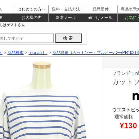
Ａ
はじめての方へ
送料・支払方法
返品受付
商品表示
Ｐ
お客様の声
新着メール
値下げメール
お気に
ト
>
商品検索
>
niko and...
>
商品詳細（カットソー・プルオーバー/PR10318
ブランド：
ni
カット
ウエストビ
通常価格
¥130