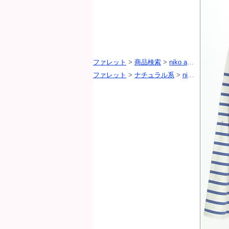
ファレット
>
商品検索
>
niko and...（ニコ アンド）
ファレット
>
ナチュラル系
>
niko and...（ニコ アンド）