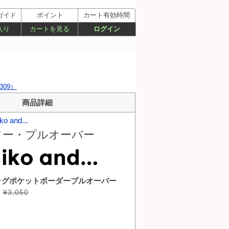
ガイド
ポイント
カート有効時間
入り
カートを見る
ログイン
309）
商品詳細
ko and...
ソー・プルオーバー
ッグポケットボーダープルオーバー
¥3,050