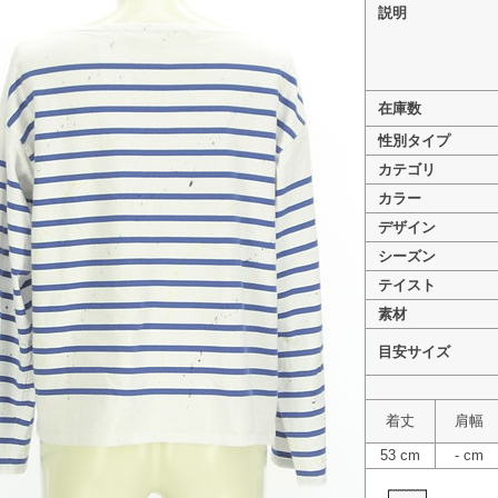
説明
在庫数
>
niko and...（ニコ アンド） PR10318309
性別タイプ
>
niko and...（ニコ アンド） PR10318309
カテゴリ
カラー
デザイン
シーズン
テイスト
素材
目安サイズ
着丈
肩幅
53 cm
- cm