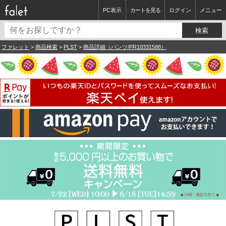
PC表示
カートを見る
ログイン
メニュー
ファレット
>
商品検索
>
PLST
>
商品詳細（パンツ/PR10331588）