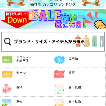
アウトレット
全商品
新品同様
セール
新着
春物
春・夏物
夏物
春・秋物