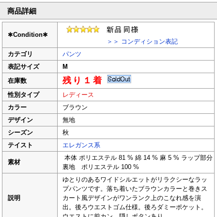
商品詳細
✱
Condition
✱
＞＞ コンディション表記
カテゴリ
パンツ
表記サイズ
M
残り１着
在庫数
性別タイプ
レディース
カラー
ブラウン
デザイン
無地
シーズン
秋
テイスト
エレガンス系
本体 ポリエステル 81 % 綿 14 % 麻 5 % ラップ部分
素材
裏地 ポリエステル 100 %
ゆとりのあるワイドシルエットがリラクシーなラッ
プパンツです。落ち着いたブラウンカラーと巻きス
説明
カート風デザインがワンランク上のこなれ感を演
出。後ろウエストゴム仕様。後ろダミーポケット。
ウエストに前カン、隠しボタンあり。