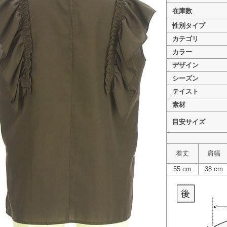
在庫数
性別タイプ
カテゴリ
カラー
>
PLST（プラステ） PR10333150
デザイン
>
PLST（プラステ） PR10333150
シーズン
>
PLST（プラステ） PR10333150
テイスト
素材
目安サイズ
着丈
肩幅
55 cm
38 cm