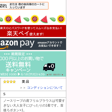
入れる
＞＞
コンディションについて
S
ノースリーブの肩フリルブラウスは可愛す
ぎない大人女子にぴったりの1着です。首
後ろボタン×1。