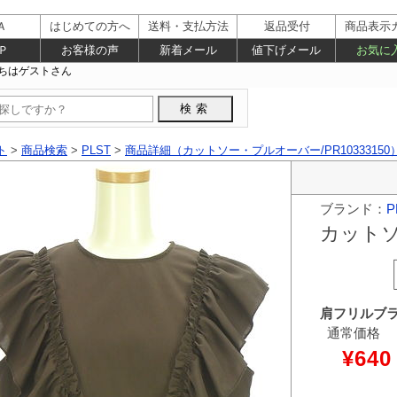
Ａ
はじめての方へ
送料・支払方法
返品受付
商品表示
Ｐ
お客様の声
新着メール
値下げメール
お気に
ト
>
商品検索
>
PLST
>
商品詳細（カットソー・プルオーバー/PR10333150
ブランド：
P
カット
肩フリルブ
通常価格
¥640