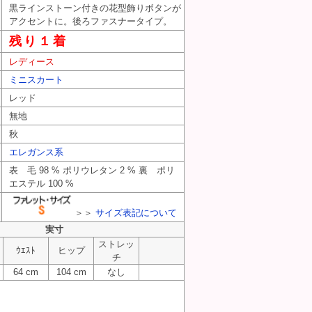
黒ラインストーン付きの花型飾りボタンが
アクセントに。後ろファスナータイプ。
残り１着
レディース
ミニスカート
4
レッド
5074
無地
5074
秋
エレガンス系
表 毛 98 % ポリウレタン 2 % 裏 ポリ
エステル 100 %
＞＞
サイズ表記について
実寸
ストレッ
ｳｴｽﾄ
ヒップ
チ
64 cm
104 cm
なし