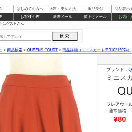
Ａ
はじめての方へ
送料・支払方法
返品受付
商品表示
Ｐ
お客様の声
新着メール
値下げメール
お気に
ト
>
商品検索
>
QUEENS COURT
>
商品詳細（ミニスカート/PR10315074）
ブランド：
Q
ミニス
フレアウー
通常価格
¥80