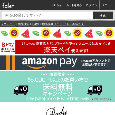
PC表示
カートを見る
ログイン
メニュー
ファレット
>
商品検索
>
Rady
>
商品詳細（ニット/PR10330271）