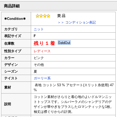
商品詳細
✱
Condition
✱
＞＞ コンディション表記
カテゴリ
ニット
表記サイズ
F
残り１着
在庫数
性別タイプ
レディース
カラー
ピンク
デザイン
その他
シーズン
夏
テイスト
ガーリー系
表地 コットン 53 % アセテート(スリット糸使用) 47
素材
%
コットン素材がさらりと着心地のよいドルマンニッ
トトップスです。シルバーラメのシャンデリアのデ
説明
ザインが華やぎをプラスしたロマンティックな1枚。
袖丈は襟ぐりからの計測。