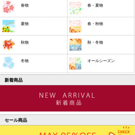
春物
春・夏物
夏物
春・秋物
秋物
秋・冬物
冬物
オールシーズン
新着商品
セール商品