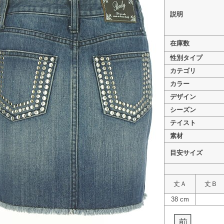
説明
在庫数
性別タイプ
Rady（レディ） PR10346330
カテゴリ
>
Rady（レディ） PR10346330
カラー
デザイン
シーズン
テイスト
素材
目安サイズ
丈Ａ
丈Ｂ
38 cm