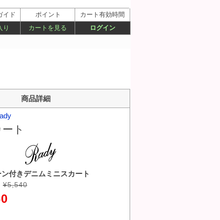
ガイド
ポイント
カート有効時間
入り
カートを見る
ログイン
商品詳細
ady
カート
ーン付きデニムミニスカート
¥5,540
60