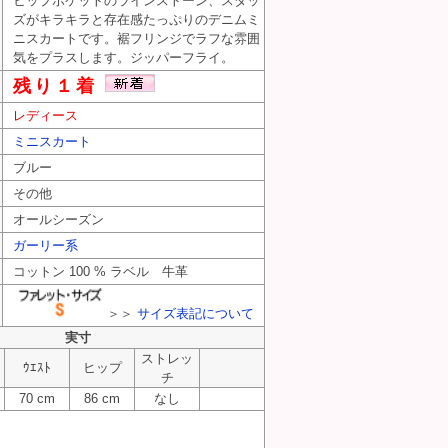
ヒップポケットのラインストーン、スタッ
ズがキラキラと存在感たっぷりのデニムミ
ニスカートです。裾フリンジでラフな雰囲
気をプラスします。ジッパーフライ。
残り１着
レディース
ミニスカート
ブルー
その他
オールシーズン
ガーリー系
コットン 100 % ラベル 牛革
＞＞
サイズ表記について
実寸
ストレッ
ｳｴｽﾄ
ヒップ
チ
70 cm
86 cm
なし