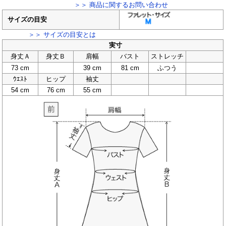
＞＞ 商品に関するお問い合わせ
サイズの目安
＞＞ サイズの目安とは
実寸
身丈Ａ
身丈Ｂ
肩幅
バスト
ストレッチ
73 cm
39 cm
81 cm
ふつう
ｳｴｽﾄ
ヒップ
袖丈
54 cm
76 cm
55 cm