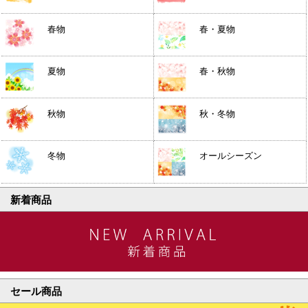
春物
春・夏物
夏物
春・秋物
秋物
秋・冬物
冬物
オールシーズン
新着商品
セール商品