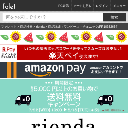
PC表示
カートを見る
ログイン
メニュー
ファレット
>
商品検索
>
rienda
>
商品詳細（ワンピース・チュニック/PR10332634）