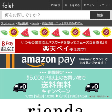
PC表示
カートを見る
ログイン
メニュー
ファレット
>
商品検索
>
rienda
>
商品詳細（ニット/PR10344353）