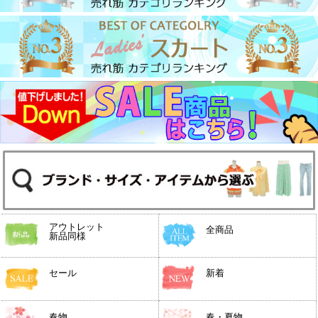
アウトレット
全商品
新品同様
セール
新着
春物
春・夏物