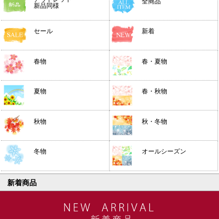
全商品
新品同様
セール
新着
春物
春・夏物
夏物
春・秋物
秋物
秋・冬物
冬物
オールシーズン
新着商品