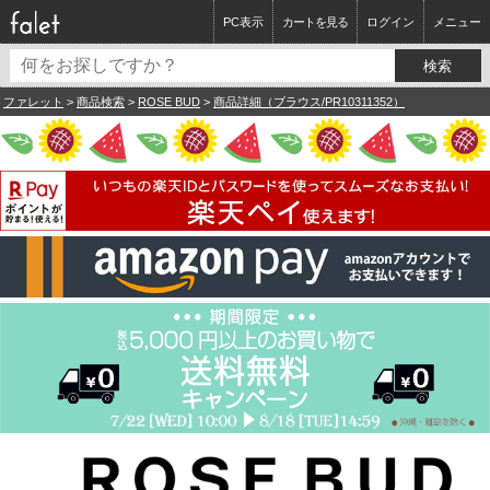
PC表示
カートを見る
ログイン
メニュー
ファレット
>
商品検索
>
ROSE BUD
>
商品詳細（ブラウス/PR10311352）