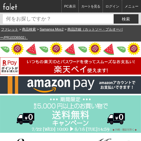
PC表示
カートを見る
ログイン
メニュー
ファレット
>
商品検索
>
Samansa Mos2
>
商品詳細（カットソー・プルオーバ
ー/PR10336502）