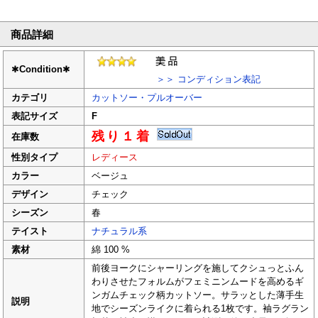
商品詳細
✱
Condition
✱
＞＞ コンディション表記
カテゴリ
カットソー・プルオーバー
表記サイズ
F
残り１着
在庫数
性別タイプ
レディース
カラー
ベージュ
デザイン
チェック
シーズン
春
テイスト
ナチュラル系
素材
綿 100 %
前後ヨークにシャーリングを施してクシュっとふん
わりさせたフォルムがフェミニンムードを高めるギ
ンガムチェック柄カットソー。サラッとした薄手生
説明
地でシーズンライクに着られる1枚です。袖ラグラン