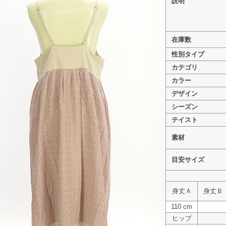
説明
在庫数
性別タイプ
>
Samansa Mos2（サマンサモスモス） PR10330377
カテゴリ
カラー
デザイン
シーズン
テイスト
素材
目安サイズ
身丈Ａ
身丈Ｂ
110 cm
ヒップ