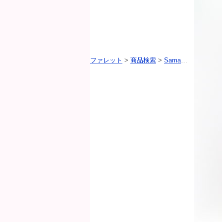
ファレット
>
商品検索
>
Samansa Mos2（サマンサモスモス）