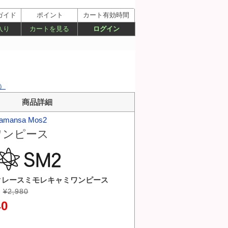
ガイド
ポイント
カート有効時間
入り
カートを見る
ログイン
7）
商品詳細
amansa Mos2
ワンピース
クレースミモレキャミワンピース
¥2,980
40