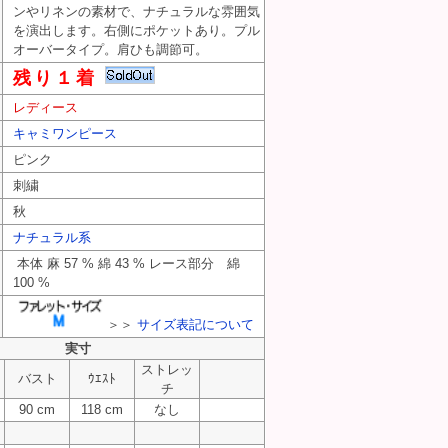
ンやリネンの素材で、ナチュラルな雰囲気
を演出します。右側にポケットあり。プル
オーバータイプ。肩ひも調節可。
残り１着
レディース
キャミワンピース
ピンク
刺繍
秋
ナチュラル系
本体 麻 57 % 綿 43 % レース部分 綿
100 %
＞＞
サイズ表記について
実寸
ストレッ
バスト
ｳｴｽﾄ
チ
90 cm
118 cm
なし