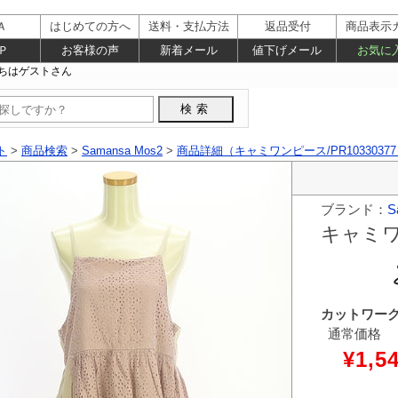
Ａ
はじめての方へ
送料・支払方法
返品受付
商品表示
Ｐ
お客様の声
新着メール
値下げメール
お気に
ト
>
商品検索
>
Samansa Mos2
>
商品詳細（キャミワンピース/PR1033037
ブランド：
S
キャミ
カットワー
通常価格
¥1,5