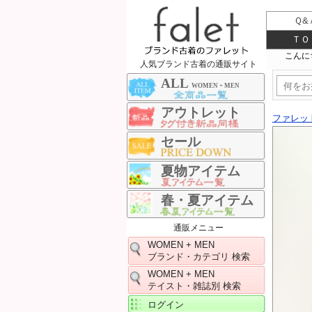
Ｑ&
ＴＯ
人気ブランド古着の通販サイト
ALL
WOMEN + MEN
アウトレット
ファレッ
セール
夏物アイテム
春・夏アイテム
通販メニュー
WOMEN + MEN
ブランド・カテゴリ 検索
WOMEN + MEN
テイスト・雑誌別 検索
ログイン