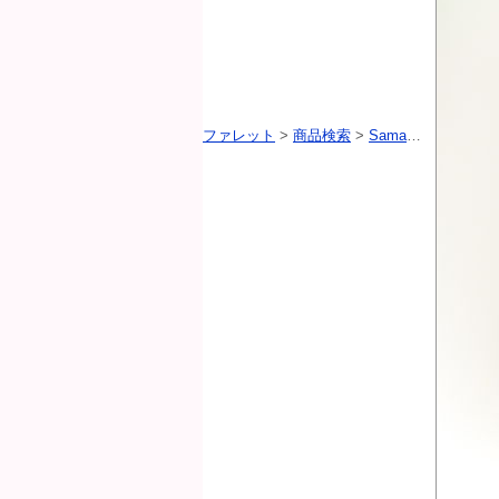
ファレット
>
商品検索
>
Samansa Mos2（サマンサモスモス）