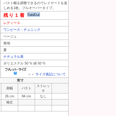
バスト幅を調整できるのでレイヤードを楽
しめる1枚。プルオーバータイプ。
残り１着
レディース
ワンピース・チュニック
ベージュ
無地
夏
ナチュラル系
ポリエステル 50 % 綿 50 %
＞＞
サイズ表記について
実寸
ストレッ
肩幅
バスト
チ
26 cm
84 cm
なし
袖丈