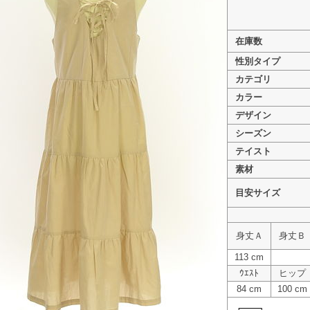
在庫数
性別タイプ
カテゴリ
>
Samansa Mos2（サマンサモスモス） PR10331841
カラー
デザイン
シーズン
テイスト
素材
目安サイズ
身丈Ａ
身丈Ｂ
113 cm
ｳｴｽﾄ
ヒップ
84 cm
100 cm