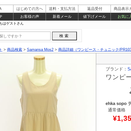
Ａ
はじめての方へ
送料・支払方法
返品受付
商品表示
Ｐ
お客様の声
新着メール
値下げメール
お気に
ト
>
商品検索
>
Samansa Mos2
>
商品詳細（ワンピース・チュニック/PR1033
ブランド：
S
ワンピ
ehka so
通常価格
¥1,3