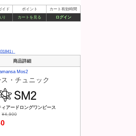
ガイド
ポイント
カート有効時間
入り
カートを見る
ログイン
1841）
商品詳細
amansa Mos2
ース・チュニック
po ティアードロングワンピース
¥4,900
50