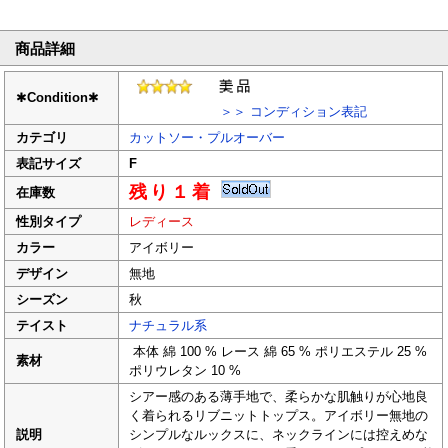
商品詳細
✱
Condition
✱
＞＞ コンディション表記
カテゴリ
カットソー・プルオーバー
表記サイズ
F
残り１着
在庫数
性別タイプ
レディース
カラー
アイボリー
デザイン
無地
シーズン
秋
テイスト
ナチュラル系
本体 綿 100 % レース 綿 65 % ポリエステル 25 %
素材
ポリウレタン 10 %
シアー感のある薄手地で、柔らかな肌触りが心地良
く着られるリブニットトップス。アイボリー無地の
説明
シンプルなルックスに、ネックラインには控えめな