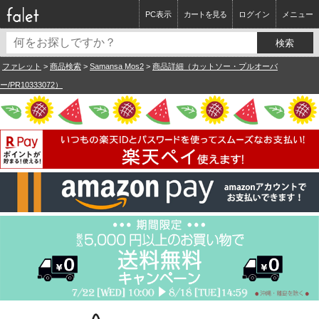
PC表示
カートを見る
ログイン
メニュー
ファレット
>
商品検索
>
Samansa Mos2
>
商品詳細（カットソー・プルオーバ
ー/PR10333072）