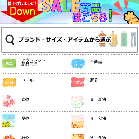
アウトレット
全商品
新品同様
セール
新着
春物
春・夏物
夏物
春・秋物
秋物
秋・冬物