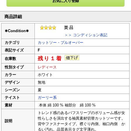
商品詳細
✱
Condition
✱
＞＞ コンディション表記
カテゴリ
カットソー・プルオーバー
表記サイズ
F
残り１着
在庫数
性別タイプ
レディース
カラー
ホワイト
デザイン
無地
シーズン
夏
テイスト
ガーリー系
素材
本体 綿 100 % 袖部分 綿 100 %
トレンド感のあるパフスリーブのボリューム感が女
性らしさを演出する袖異素材切替カットソーです。
説明
背中ファスナータイプ。襟ぐり内側、袖口内側 か
るい汚れ。品質表示タグ文字薄れ。