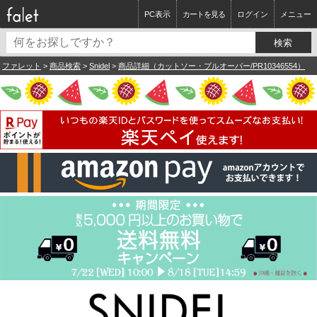
PC表示
カートを見る
ログイン
メニュー
ファレット
>
商品検索
>
Snidel
>
商品詳細（カットソー・プルオーバー/PR10346554）