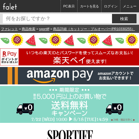
PC表示
カートを見る
ログイン
メニュー
ファレット
>
商品検索
>
sportiff
>
商品詳細（カットソー・プルオーバー/PR10330255）