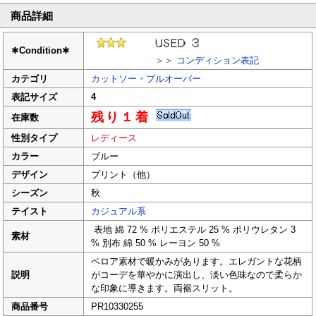
商品詳細
✱
Condition
✱
＞＞ コンディション表記
カテゴリ
カットソー・プルオーバー
表記サイズ
4
残り１着
在庫数
性別タイプ
レディース
カラー
ブルー
デザイン
プリント（他）
シーズン
秋
テイスト
カジュアル系
表地 綿 72 % ポリエステル 25 % ポリウレタン 3
素材
% 別布 綿 50 % レーヨン 50 %
ベロア素材で暖かみがあります。エレガントな花柄
説明
がコーデを華やかに演出し、淡い色味なので柔らか
な印象に導きます。両裾スリット。
商品番号
PR10330255