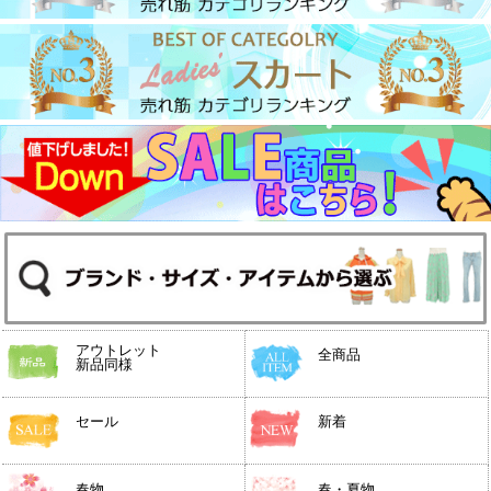
アウトレット
全商品
新品同様
セール
新着
春物
春・夏物