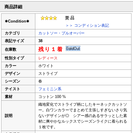
商品詳細
✱
Condition
✱
＞＞ コンディション表記
カテゴリ
カットソー・プルオーバー
表記サイズ
38
残り１着
在庫数
性別タイプ
レディース
カラー
ホワイト
デザイン
ストライプ
シーズン
春
テイスト
フェミニン系
素材
コットン 100 %
織地変化でストライプ柄にしたキーネックカットソ
ー。白ワンカラーでまとめて主張しすぎないさり気
説明
ないデザインが◎ シアー感のあるサラッとした素
材に爽やかなルックスでシーズンライクに着られる
１枚です。