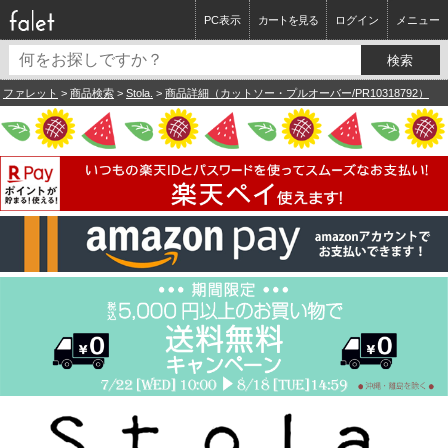
PC表示
カートを見る
ログイン
メニュー
ファレット
>
商品検索
>
Stola.
>
商品詳細（カットソー・プルオーバー/PR10318792）