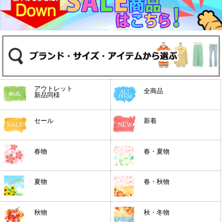
アウトレット
全商品
新品同様
セール
新着
春物
春・夏物
夏物
春・秋物
秋物
秋・冬物