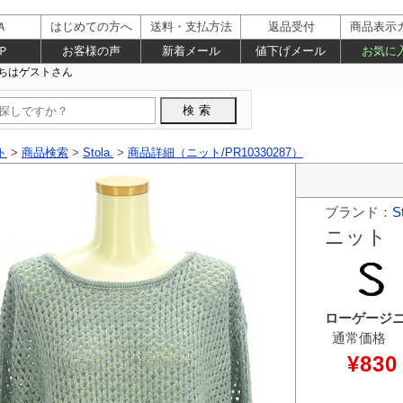
Ａ
はじめての方へ
送料・支払方法
返品受付
商品表示
Ｐ
お客様の声
新着メール
値下げメール
お気に
ト
>
商品検索
>
Stola.
>
商品詳細（ニット/PR10330287）
ブランド：
St
ニット
ローゲージ
通常価格
¥830