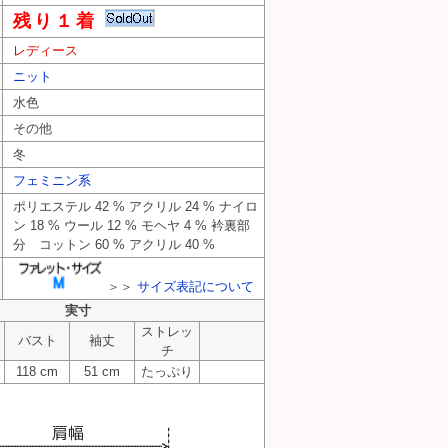
残り１着
レディース
ニット
水色
その他
冬
フェミニン系
ポリエステル 42 % アクリル 24 % ナイロ
ン 18 % ウール 12 % モヘヤ 4 % 衿裏部
分 コットン 60 % アクリル 40 %
＞＞
サイズ表記について
実寸
ストレッ
バスト
袖丈
チ
118 cm
51 cm
たっぷり