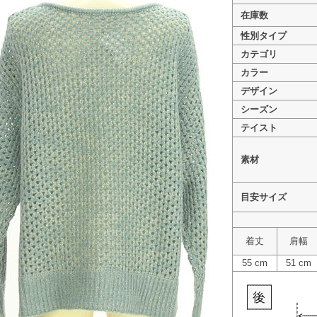
在庫数
性別タイプ
カテゴリ
カラー
Stola.（ストラ） PR10330287
デザイン
>
Stola.（ストラ） PR10330287
シーズン
>
Stola.（ストラ） PR10330287
テイスト
素材
目安サイズ
着丈
肩幅
55 cm
51 cm