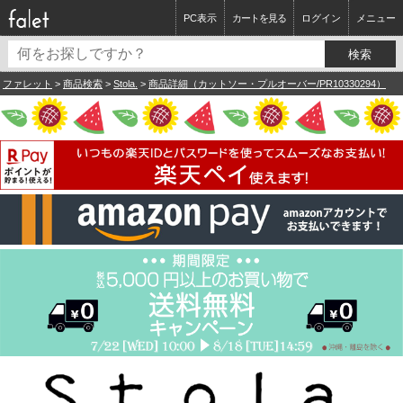
PC表示
カートを見る
ログイン
メニュー
ファレット
>
商品検索
>
Stola.
>
商品詳細（カットソー・プルオーバー/PR10330294）