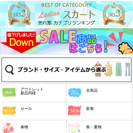
アウトレット
全商品
新品同様
セール
新着
春物
春・夏物