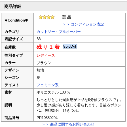
商品詳細
✱
Condition
✱
＞＞ コンディション表記
カテゴリ
カットソー・プルオーバー
表記サイズ
38
残り１着
在庫数
性別タイプ
レディース
カラー
ブラウン
デザイン
無地
シーズン
夏
テイスト
フェミニン系
素材
ポリエステル 100 %
しっとりとした光沢感が上品な9分袖ブラウスです。
説明
少し透け感があり涼しく着られます。首後ろボタン
×1。矢印部分 ひきつれ。
商品番号
PR10330294
＞＞ 商品に関するお問い合わせ