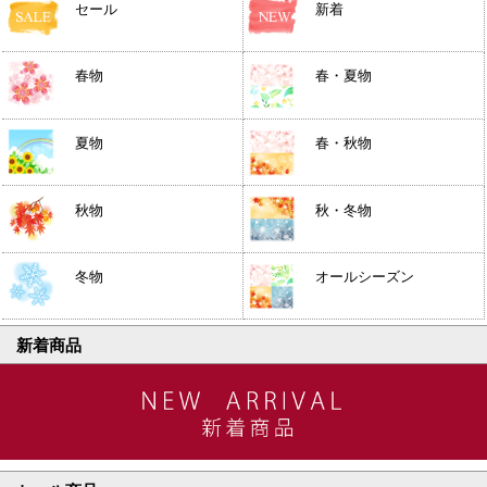
セール
新着
春物
春・夏物
夏物
春・秋物
秋物
秋・冬物
冬物
オールシーズン
新着商品