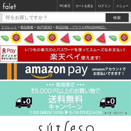
PC表示
カートを見る
ログイン
メニュー
ファレット
>
商品検索
>
SUTSESO
>
商品詳細（ブラウス/PR10344622）