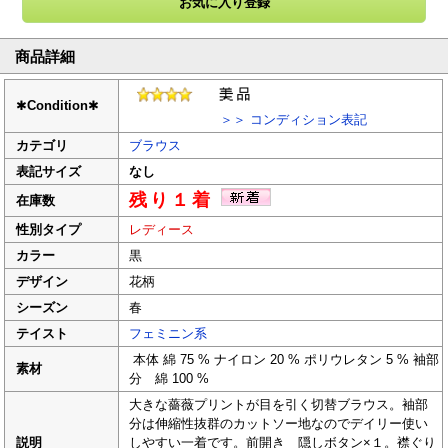
商品詳細
✱
Condition
✱
＞＞ コンディション表記
カテゴリ
ブラウス
表記サイズ
なし
残り１着
在庫数
性別タイプ
レディース
カラー
黒
デザイン
花柄
シーズン
春
テイスト
フェミニン系
本体 綿 75 % ナイロン 20 % ポリウレタン 5 % 袖部
素材
分 綿 100 %
大きな薔薇プリントが目を引く切替ブラウス。袖部
分は伸縮性抜群のカットソー地なのでデイリー使い
説明
しやすい一着です。前開き 隠しボタン×１。襟ぐり