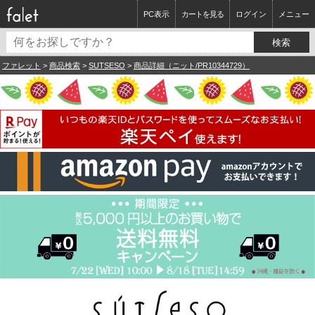
PC表示
カートを見る
ログイン
メニュー
ファレット
>
商品検索
>
SUTSESO
>
商品詳細（ニット/PR10344729）