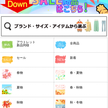
アウトレット
全商品
新品同様
セール
新着
春物
春・夏物
夏物
春・秋物
秋物
秋・冬物