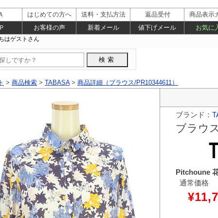
Ａ
はじめての方へ
送料・支払方法
返品受付
商品表示
Ｐ
お客様の声
新着メール
値下げメール
お気に
ト
>
商品検索
>
TABASA
>
商品詳細（ブラウス/PR10344611）
ブランド：
T
ブラウ
Pitchou
通常価格
¥11,