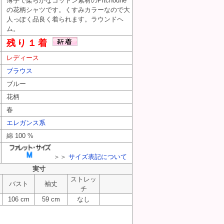
薄手で柔らかなコットン素材のPitchoune
の花柄シャツです。くすみカラーなので大
人っぽく品良く着られます。ラウンドヘ
ム。
残り１着
レディース
ブラウス
ブルー
花柄
春
エレガンス系
綿 100 %
＞＞
サイズ表記について
実寸
ストレッ
バスト
袖丈
チ
106 cm
59 cm
なし