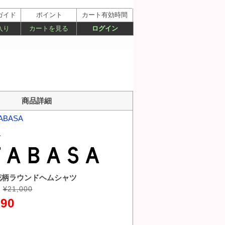
ガイド
ポイント
カート有効時間
入り
カートを見る
ログイン
商品詳細
ABASA
ス
ne 花柄ラウンドヘムシャツ
¥21,000
790