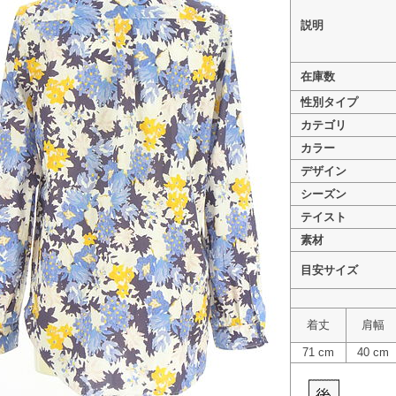
説明
在庫数
性別タイプ
>
TABASA（タバサ） PR10344611
カテゴリ
>
TABASA（タバサ） PR10344611
カラー
デザイン
シーズン
テイスト
素材
目安サイズ
着丈
肩幅
71 cm
40 cm