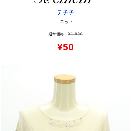
テチチ
ニット
¥1,920
通常価格
¥50