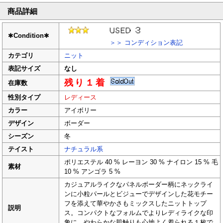
商品詳細
✱
Condition
✱
＞＞ コンディション表記
カテゴリ
ニット
表記サイズ
なし
残り１着
在庫数
性別タイプ
レディース
カラー
アイボリー
デザイン
ボーダー
シーズン
冬
テイスト
ナチュラル系
ポリエステル 40 % レーヨン 30 % ナイロン 15 % 毛
素材
10 % アンゴラ 5 %
カジュアルライクなパネルボーダー柄にネックライ
ンに小粒パールとビジューでデザインした花モチー
フを添えて華やかさもミックスしたニットトップ
説明
ス。コンパクトなフォルムでよりレディライクな印
象に。やわらかな肌触りも心地よく着られる１枚で