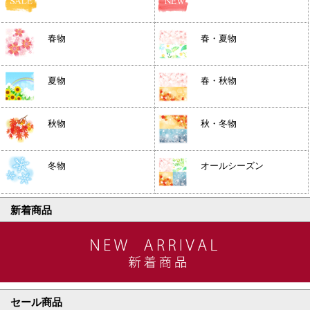
春物
春・夏物
夏物
春・秋物
秋物
秋・冬物
冬物
オールシーズン
新着商品
セール商品