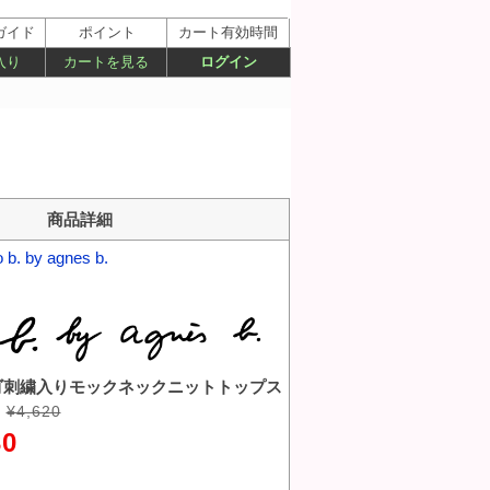
ガイド
ポイント
カート有効時間
入り
カートを見る
ログイン
商品詳細
o b. by agnes b.
ゴ刺繍入りモックネックニットトップス
¥4,620
30