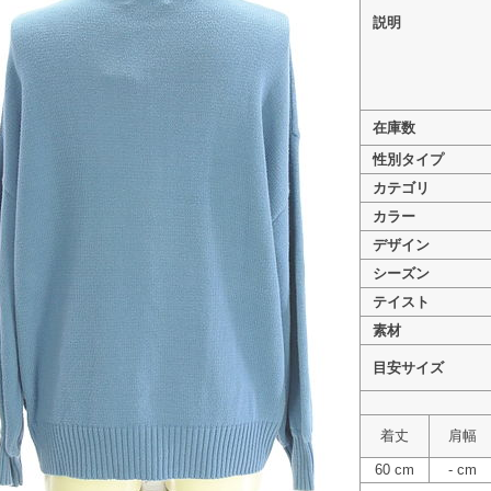
説明
在庫数
>
To b. by agnes b.（トゥービーバイアニエ
性別タイプ
>
To b. by agnes b.（トゥービーバイ
>
To b. by agnes b.（トゥービーバイア
カテゴリ
カラー
デザイン
シーズン
テイスト
素材
目安サイズ
着丈
肩幅
60 cm
- cm