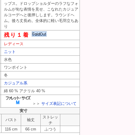
ップス。ドロップショルダーのラフなフォ
ルムが旬な表情を見せ、こなれたカジュア
ルコーデへと後押しします。ラウンドヘ
ム。後ろ丈長め。全体的に軽い毛羽立ちあ
り
残り１着
スベー） PR10330492
レディース
アニエスベー） PR10330492
ニエスベー） PR10330492
ニット
水色
ワンポイント
冬
カジュアル系
綿 60 % アクリル 40 %
＞＞
サイズ表記について
実寸
ストレッ
バスト
袖丈
チ
116 cm
66 cm
ふつう