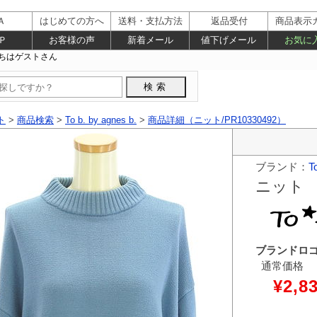
Ａ
はじめての方へ
送料・支払方法
返品受付
商品表示
Ｐ
お客様の声
新着メール
値下げメール
お気に
ト
>
商品検索
>
To b. by agnes b.
>
商品詳細（ニット/PR10330492）
ブランド：
T
ニット
ブランドロ
通常価格
¥2,8