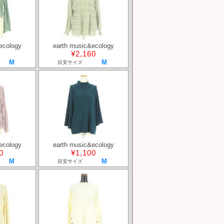
ecology
earth music&ecology
¥2,160
M
M
目安サイズ
ecology
earth music&ecology
0
¥1,100
M
M
目安サイズ