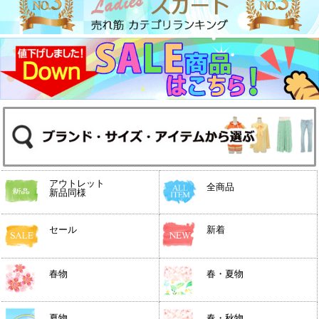
アウトレット
全商品
新品同様
セール
新着
春物
春・夏物
夏物
春・秋物