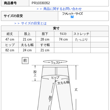
商品番号
PR10330352
＞＞ 商品に関するお問い合わせ
サイズの目安
＞＞ サイズの目安とは
実寸
総丈
股上
股下
ｳｴｽﾄ
ストレッチ
47 cm
21 cm
28 cm
74 cm
たっぷり
ヒップ
太もも幅
すそ幅
82 cm
24 cm
21 cm