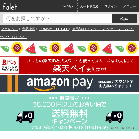
PC表示
カートを見る
ログイン
メニュー
ファレット
>
商品検索
>
TOMMY HILFIGER
>
商品詳細（ショートパンツ・ハーフパン
ツ/PR10330352）