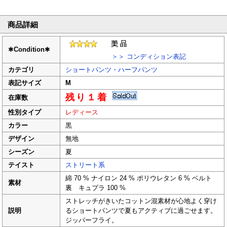
商品詳細
✱
Condition
✱
＞＞ コンディション表記
カテゴリ
ショートパンツ・ハーフパンツ
表記サイズ
M
残り１着
在庫数
性別タイプ
レディース
カラー
黒
デザイン
無地
シーズン
夏
テイスト
ストリート系
綿 70 % ナイロン 24 % ポリウレタン 6 % ベルト
素材
裏 キュプラ 100 %
ストレッチがきいたコットン混素材が心地よく穿け
説明
るショートパンツで夏もアクティブに過ごせます。
ジッパーフライ。