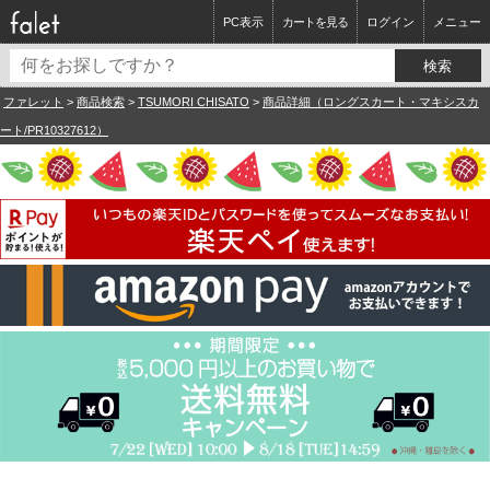
PC表示
カートを見る
ログイン
メニュー
ファレット
>
商品検索
>
TSUMORI CHISATO
>
商品詳細（ロングスカート・マキシスカ
ート/PR10327612）