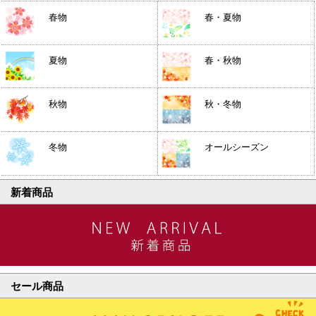
春物
春・夏物
夏物
春・秋物
秋物
秋・冬物
冬物
オールシーズン
新着商品
セール商品