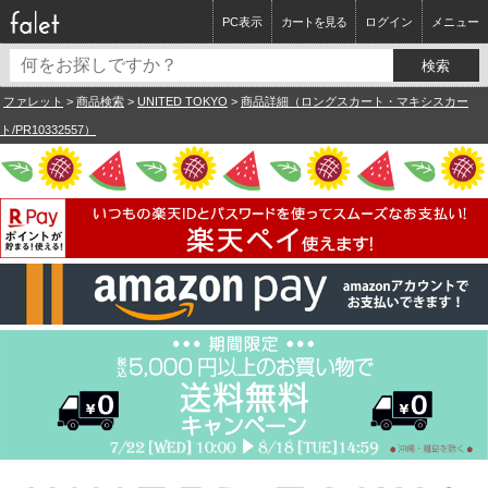
PC表示
カートを見る
ログイン
メニュー
ファレット
>
商品検索
>
UNITED TOKYO
>
商品詳細（ロングスカート・マキシスカー
ト/PR10332557）