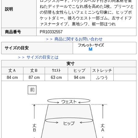
ロングスカート。バックルベルト付きの同素材を重
ねたディテールでこなれ感を高めた1枚。プリーツと
説明
の切替も女性らしいフェミニンな印象に。ヒップポ
ケットダミー。後ろウエスト一部ゴム。左サイドフ
ァスナータイプ。裏地シワ、裾一部ほつれ
商品番号
PR10332557
＞＞ 商品に関するお問い合わせ
サイズの目安
＞＞ サイズの目安とは
実寸
丈Ａ
丈Ｂ
ｳｴｽﾄ
ヒップ
ストレッチ
84 cm
87 cm
63 cm
94 cm
ふつう