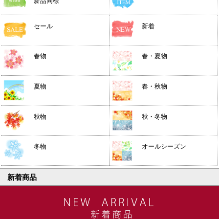
新品同様
セール
新着
春物
春・夏物
夏物
春・秋物
秋物
秋・冬物
冬物
オールシーズン
新着商品