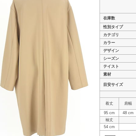
在庫数
性別タイプ
カテゴリ
>
Whim Gazette（ウィムガゼット） PR10332886
カラー
>
Whim Gazette（ウィムガゼット） PR10332886
デザイン
>
Whim Gazette（ウィムガゼット） PR10332886
シーズン
テイスト
素材
目安サイズ
着丈
肩幅
95 cm
48 cm
袖丈
54 cm