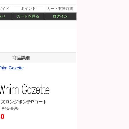
ガイド
ポイント
カート有効時間
入り
カートを見る
ログイン
商品詳細
him Gazette
イズロングポンチPコート
¥41,800
30