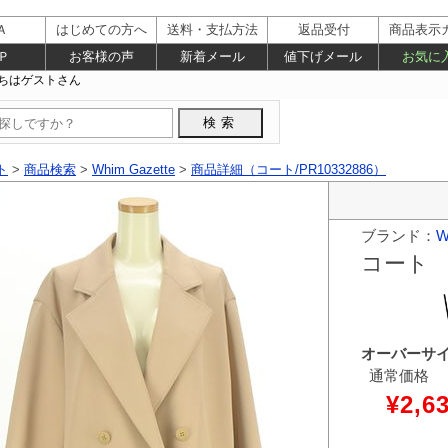
Ａ
はじめての方へ
送料・支払方法
返品受付
商品表示
Ｐ
お客様の声
新着メール
値下げメール
お気に
ト
>
商品検索
>
Whim Gazette
>
商品詳細（コート/PR10332886）
ブランド：
W
コート
オーバーサ
通常価格
¥2,6