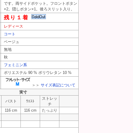
です。両サイドポケット。フロントボタン
×2。隠しボタン×1。後ろスリット入り。
残り１着
レディース
コート
ベージュ
無地
秋
フェミニン系
ポリエステル 90 % ポリウレタン 10 %
＞＞
サイズ表記について
実寸
ストレッ
バスト
ｳｴｽﾄ
チ
116 cm
116 cm
たっぷり