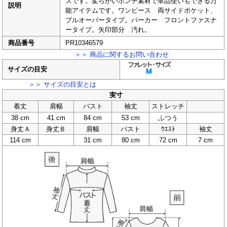
スです。柔らかいポンチ素材で単品使いもできる万
説明
能アイテムです。ワンピース 両サイドポケット、
プルオーバータイプ。パーカー フロントファスナ
ータイプ。矢印部分 汚れ。
商品番号
PR10346579
＞＞ 商品に関するお問い合わせ
サイズの目安
＞＞ サイズの目安とは
実寸
着丈
肩幅
バスト
袖丈
ストレッチ
38 cm
41 cm
84 cm
53 cm
ふつう
身丈Ａ
身丈Ｂ
肩幅
バスト
ｳｴｽﾄ
袖丈
114 cm
31 cm
80 cm
72 cm
7 cm