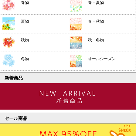
春物
春・夏物
夏物
春・秋物
秋物
秋・冬物
冬物
オールシーズン
新着商品
セール商品