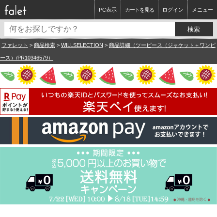
PC表示
カートを見る
ログイン
メニュー
ファレット
>
商品検索
>
WILLSELECTION
>
商品詳細（ツーピース（ジャケット＋ワンピ
ース）/PR10346579）