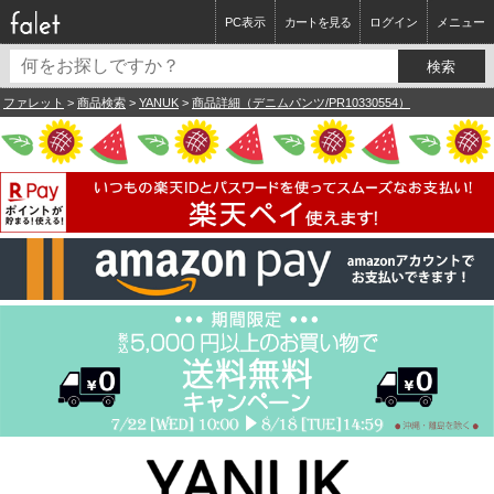
PC表示
カートを見る
ログイン
メニュー
ファレット
>
商品検索
>
YANUK
>
商品詳細（デニムパンツ/PR10330554）