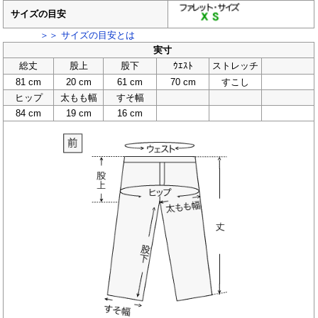
サイズの目安
＞＞ サイズの目安とは
実寸
総丈
股上
股下
ｳｴｽﾄ
ストレッチ
81 cm
20 cm
61 cm
70 cm
すこし
ヒップ
太もも幅
すそ幅
84 cm
19 cm
16 cm