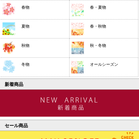
春物
春・夏物
夏物
春・秋物
秋物
秋・冬物
冬物
オールシーズン
新着商品
セール商品