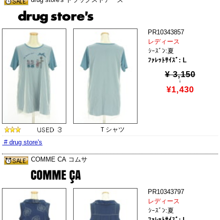
PR10343857
レディース
ｼｰｽﾞﾝ:夏
ﾌｧﾚｯﾄｻｲｽﾞ: L
¥ 3,150
↓
¥1,430
Ｔシャツ
# drug store's
COMME CA コムサ
PR10343797
レディース
ｼｰｽﾞﾝ:夏
ﾌｧﾚｯﾄｻｲｽﾞ: L