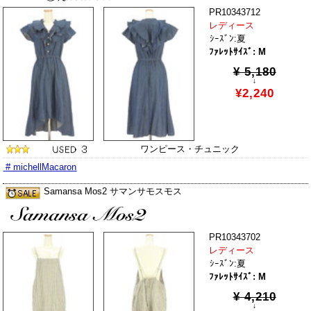
PR10343712
レディース
ｼｰｽﾞﾝ:夏
ﾌｧﾚｯﾄｻｲｽﾞ: M
¥ 5,180
↓
¥2,240
ワンピース・チュニック
# michellMacaron
Samansa Mos2 サマンサモスモス
PR10343702
レディース
ｼｰｽﾞﾝ:夏
ﾌｧﾚｯﾄｻｲｽﾞ: M
¥ 4,210
↓