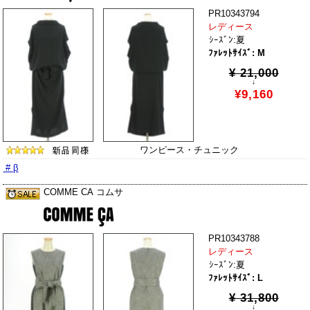
PR10343794
レディース
ｼｰｽﾞﾝ:夏
ﾌｧﾚｯﾄｻｲｽﾞ: M
¥ 21,000
↓
¥9,160
ワンピース・チュニック
# β
COMME CA コムサ
PR10343788
レディース
ｼｰｽﾞﾝ:夏
ﾌｧﾚｯﾄｻｲｽﾞ: L
¥ 31,800
↓