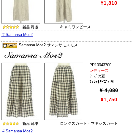
¥1,810
キャミワンピース
# Samansa Mos2
Samansa Mos2 サマンサモスモス
PR10343700
レディース
ｼｰｽﾞﾝ:夏
ﾌｧﾚｯﾄｻｲｽﾞ: M
¥ 4,080
↓
¥1,750
ロングスカート・マキシスカート
# Samansa Mos2