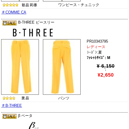
ワンピース・チュニック
# COMME CA
B-THREE ビースリー
PR10343795
レディース
ｼｰｽﾞﾝ:夏
ﾌｧﾚｯﾄｻｲｽﾞ: M
¥ 6,150
↓
¥2,650
パンツ
# B-THREE
β ベータ