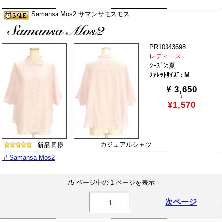
Samansa Mos2 サマンサモスモス
PR10343698
レディース
ｼｰｽﾞﾝ:夏
ﾌｧﾚｯﾄｻｲｽﾞ: M
¥ 3,650
↓
¥1,570
カジュアルシャツ
# Samansa Mos2
75 ページ中の 1 ページを表示
次ページ
1