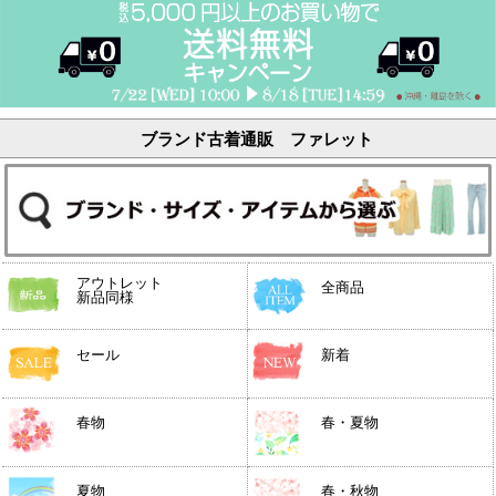
ブランド古着通販 ファレット
アウトレット
全商品
新品同様
セール
新着
春物
春・夏物
夏物
春・秋物