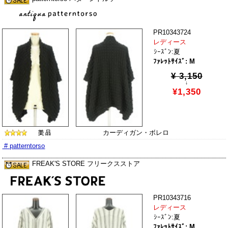
PR10343724
レディース
ｼｰｽﾞﾝ:夏
ﾌｧﾚｯﾄｻｲｽﾞ: M
¥ 3,150
↓
¥1,350
カーディガン・ボレロ
# patterntorso
FREAK'S STORE フリークスストア
PR10343716
レディース
ｼｰｽﾞﾝ:夏
ﾌｧﾚｯﾄｻｲｽﾞ: M