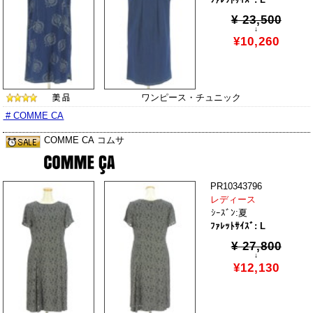
¥ 23,500
↓
¥10,260
ワンピース・チュニック
# COMME CA
COMME CA コムサ
PR10343796
レディース
ｼｰｽﾞﾝ:夏
ﾌｧﾚｯﾄｻｲｽﾞ: L
¥ 27,800
↓
¥12,130