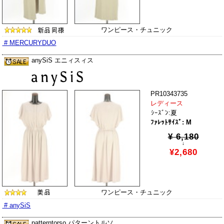
ワンピース・チュニック
# MERCURYDUO
anySiS エニィスィス
PR10343735
レディース
ｼｰｽﾞﾝ:夏
ﾌｧﾚｯﾄｻｲｽﾞ: M
¥ 6,180
↓
¥2,680
ワンピース・チュニック
# anySiS
patterntorso パターントルソ