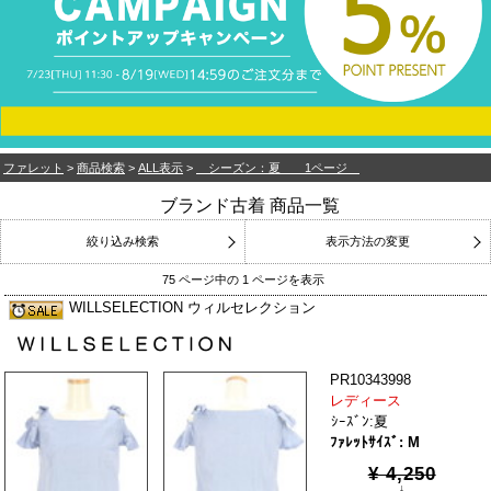
ファレット
>
商品検索
>
ALL表示
>
シーズン：夏 1ページ
ブランド古着 商品一覧
絞り込み検索
表示方法の変更
75 ページ中の 1 ページを表示
WILLSELECTION ウィルセレクション
PR10343998
レディース
ｼｰｽﾞﾝ:夏
ﾌｧﾚｯﾄｻｲｽﾞ: M
¥ 4,250
↓