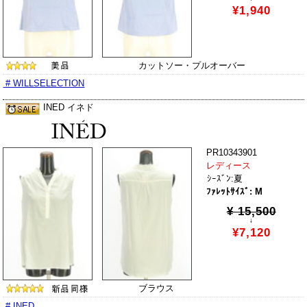
¥1,940
カットソー・プルオーバー
# WILLSELECTION
INED イネド
PR10343901
レディース
ｼｰｽﾞﾝ:夏
ﾌｧﾚｯﾄｻｲｽﾞ: M
¥ 15,500
↓
¥7,120
ブラウス
# INED