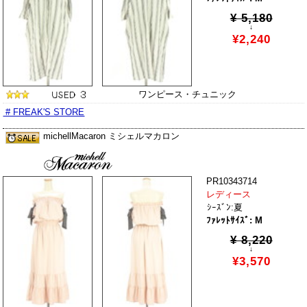
¥ 5,180
↓
¥2,240
ワンピース・チュニック
# FREAK'S STORE
michellMacaron ミシェルマカロン
PR10343714
レディース
ｼｰｽﾞﾝ:夏
ﾌｧﾚｯﾄｻｲｽﾞ: M
¥ 8,220
↓
¥3,570