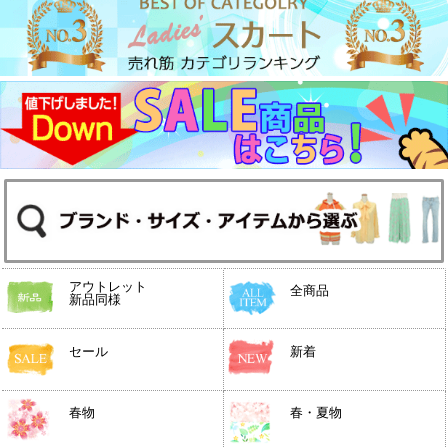
アウトレット
全商品
新品同様
セール
新着
春物
春・夏物