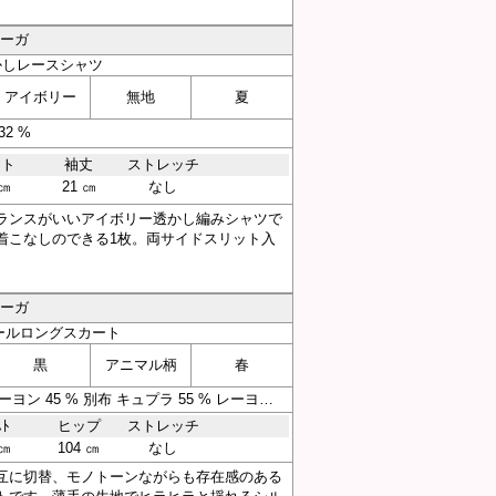
アーガ
かしレースシャツ
アイボリー
無地
夏
2 %
スト
袖丈
ストレッチ
 ㎝
21 ㎝
なし
ランスがいいアイボリー透かし編みシャツで
着こなしのできる1枚。両サイドスリット入
アーガ
ールロングスカート
黒
アニマル柄
春
素材 本体 キュプラ 55 % レーヨン 45 % 別布 キュプラ 55 % レーヨン 45 % 裏地 ポリエステル 100 %
ｽﾄ
ヒップ
ストレッチ
 ㎝
104 ㎝
なし
互に切替、モノトーンながらも存在感のある