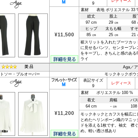
レディース
9
総丈
股上
股
97 cm
29 ㎝
68
ヒップ
太もも幅
す
¥11,500
85 ㎝
25 ㎝
21
裾スリットを入れたブーツカッ
に見せるパンツ。センタープレ
をキープし、きちんと感のある
ライ
Aga／
トソー・プルオーバー
モックネックボウ
表記サイズ
レディース
9
素材 ポリエステル 100 %
着丈
肩幅
バ
64 cm
- ㎝
108
¥11,200
モックネックとカフスを幅広に
とめたヘリンボーン織のマニッ
ドを添える1枚です。袖丈 襟
め。軽い透け感あり