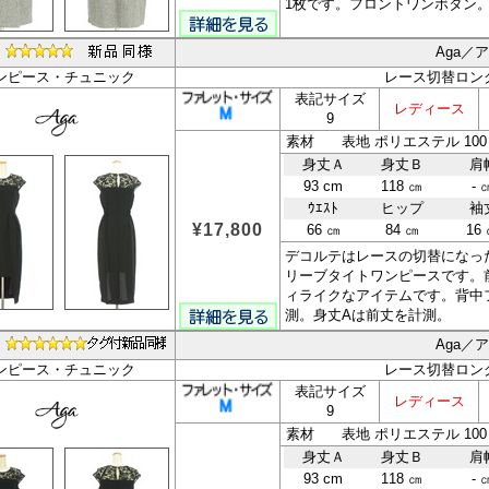
1枚です。フロントワンボタン
Aga／
ンピース・チュニック
レース切替ロン
表記サイズ
レディース
9
身丈Ａ
身丈Ｂ
肩
93 cm
118 ㎝
- 
ｳｴｽﾄ
ヒップ
袖
¥17,800
66 ㎝
84 ㎝
16
デコルテはレースの切替になっ
リーブタイトワンピースです。
ィライクなアイテムです。背中
測。身丈Aは前丈を計測。
Aga／
ンピース・チュニック
レース切替ロン
表記サイズ
レディース
9
身丈Ａ
身丈Ｂ
肩
93 cm
118 ㎝
- 