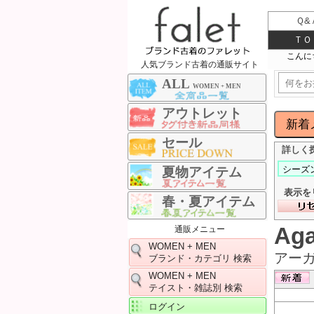
Ｑ&
ＴＯ
人気ブランド古着の通販サイト
ALL
WOMEN + MEN
アウトレット
セール
詳しく
夏物アイテム
表示を
春・夏アイテム
Ag
通販メニュー
WOMEN + MEN
アー
ブランド・カテゴリ 検索
WOMEN + MEN
テイスト・雑誌別 検索
ログイン