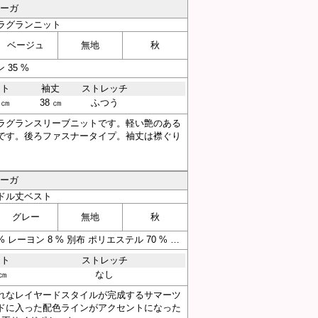
アーガ
ラグランニット
ベージュ
無地
秋
35 %
スト
袖丈
ストレッチ
 ㎝
38 ㎝
ふつう
ラグランスリーブニットです。軽い艶のある
です。後ろファスナータイプ。袖丈は襟ぐり
アーガ
ドル丈ベスト
グレー
無地
秋
素材 本体 ポリエステル 92 % レーヨン 8 % 別布 ポリエステル 70 % レーヨン 25 % ポリウレタン 5 %
スト
ストレッチ
 ㎝
なし
れなレイヤードスタイルが完成するサマーツ
ドに入った配色ラインがアクセントになった