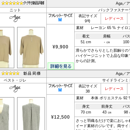
Aga／
ニット
バックファスナー
表記サイズ
レディース
9号
素材 レーヨン 65 % ナイロン 
着丈
肩幅
バ
51 cm
- ㎝
100
¥9,900
滑らかでさらりとした肌触りの
ハイゲージニットで上品な印象
からの計測。
Aga／
ベスト・ジレ
サイドラインミ
表記サイズ
レディース
38
身丈
前身丈
バ
70 cm
43 ㎝
98
¥12,500
さっと羽織るだけで楽におしゃ
イード素材のジレです。両サイ