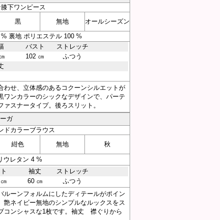
ン膝下ワンピース
黒
無地
オールシーズン
% 裏地 ポリエステル 100 %
幅
バスト
ストレッチ
 ㎝
102 ㎝
ふつう
丈
㎝
合わせ、立体感のあるコクーンシルエットが
黒ワンカラーのシックなデザインで、パーテ
ファスナータイプ。後ろスリット。
アーガ
ンドカラーブラウス
紺色
無地
秋
ウレタン 4 %
スト
袖丈
ストレッチ
 ㎝
60 ㎝
ふつう
バルーンフォルムにしたディテールがポイン
。艶ネイビー無地のシンプルなルックスをス
ブコンシャスな1枚です。袖丈 襟ぐりから