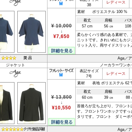
レディース
38
素材 ポリエステル 100 %
着丈
肩幅
バ
¥ 10,000
57 cm
56 ㎝
108
↓
柔らかくハリ感のある素材で、
¥7,650
ニットです。きれいめにもカジ
リット入り。両サイドスリット
Aga／
ジャケット
ノーカラーワンホ
表記サイズ
レディース
7号
着丈
肩幅
バ
¥ 13,800
60 cm
39 ㎝
88
↓
首後ろが立ち上がり、フロント
¥10,550
す。フロントワンホックですっ
タリです。フロント ダミーポ
Aga／