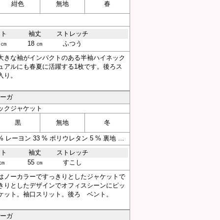
紺色
無地
春
スト
袖丈
ストレッチ
 ㎝
18 ㎝
ふつう
大きな袖がインパクトのある半袖ハイネック
ュアルにも春夏に活躍する1枚です。後ろス
入り。
アーガ
ックジャケット
黒
無地
冬
素材 表地 ポリエステル 62 % レーヨン 33 % ポリウレタン 5 % 裏地 ポリエステル 64 % 複合繊維（ポリエステル） 36 %
スト
袖丈
ストレッチ
 ㎝
55 ㎝
すこし
はノーカラーですっきりとしたジャケットで
きりとしたデザインでオフィスシーンにピッ
ケット。袖口スリット。後ろ ベント。
アーガ