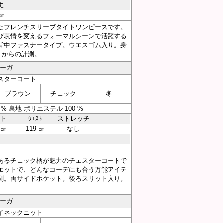
丈
 ㎝
たフレンチスリーブタイトワンピースです。
び表情を変えるフォーマルシーンで活躍する
背中ファスナータイプ。ウエスゴム入り。身
りからの計測。
アーガ
スターコート
ブラウン
チェック
冬
% 裏地 ポリエステル 100 %
スト
ｳｴｽﾄ
ストレッチ
 ㎝
119 ㎝
なし
あるチェック柄が魅力のチェスターコートで
エットで、どんなコーデにも合う万能アイテ
測。両サイドポケット。後ろスリット入り。
アーガ
イネックニット