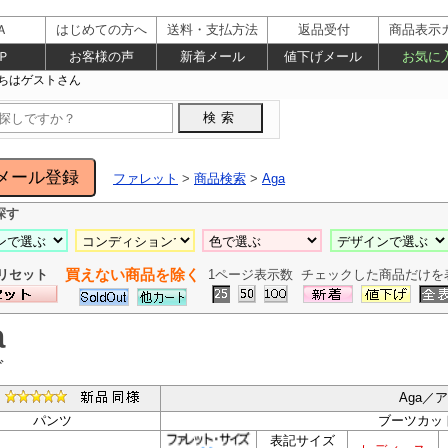
Ａ
はじめての方へ
送料・支払方法
返品受付
商品表示
Ｐ
お客様の声
新着メール
値下げメール
お気に
ファレット
>
商品検索
>
Aga
探す
買えない商品を除く
リセット
1ページ表示数
チェックした商品だけを
a
ガ
Aga／
パンツ
ブーツカッ
表記サイズ