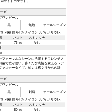
。両サイドポケット。
アーガ
グワンピース
黒
無地
オールシーズン
素材 表地 ポリエステル 100 % 別布 綿 64 % ナイロン 33 % ポリウレタン 3 % 裏地 ポリエステル 100 %
幅
バスト
ストレッチ
㎝
76 ㎝
なし
丈
 ㎝
たフォーマルなシーンに活躍するフレンチス
前後で丈が違い、歩くたび表情を変えるレデ
ファスナータイプ。袖丈は襟ぐりからの計
アーガ
グワンピース
黒
刺繍
オールシーズン
素材 表地 ポリエステル 100 % 別布 綿 64 % ナイロン 33 % ポリウレタン 3 % 裏地 ポリエステル 100 %
幅
バスト
ストレッチ
㎝
80 ㎝
なし