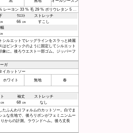
黒
無地
オールシーズン
素材 表地 ポリエステル 33 % レーヨン 33 % 毛 29 % ポリウレタン 5 % ポケット部分 ポリエステル 100 %
下
ｳｴｽﾄ
ストレッチ
 ㎝
66 ㎝
すこし
そ幅
 ㎝
トシルエットでレッグラインをスラっと綺麗
スはピンタックのように固定してシルエット
印象に。後ろウエスト一部ゴム。ジッパーフ
アーガ
タイカットソー
ホワイト
無地
春
スト
袖丈
ストレッチ
 ㎝
68 ㎝
なし
したふんわりフォルムのカットソー。白でま
シュな生地で、後ろリボンがフェミニンムー
ぐりからの計測。ラウンドヘム。後ろ丈長