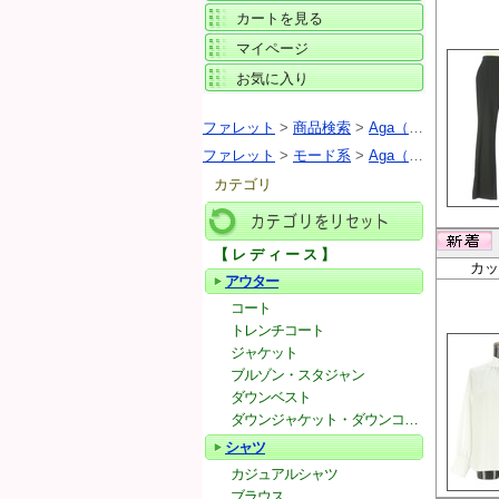
カートを見る
マイページ
お気に入り
ファレット
>
商品検索
>
Aga（アーガ）
ファレット
>
モード系
>
Aga（アーガ）
カテゴリ
【レディース】
カテゴリをリセット
カッ
アウター
コート
トレンチコート
ジャケット
ブルゾン・スタジャン
ダウンベスト
ダウンジャケット・ダウンコート
シャツ
カジュアルシャツ
ブラウス