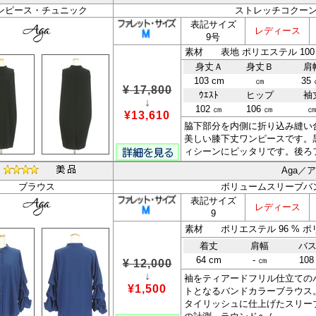
ンピース・チュニック
ストレッチコクー
表記サイズ
レディース
9号
素材 表地 ポリエステル 100 
身丈Ａ
身丈Ｂ
肩
103 cm
㎝
35
¥ 17,800
ｳｴｽﾄ
ヒップ
袖
↓
102 ㎝
106 ㎝
¥13,610
脇下部分を内側に折り込み縫い
美しい膝下丈ワンピースです。
ィシーンにピッタリです。後ろ
Aga／
ブラウス
ボリュームスリーブバ
表記サイズ
レディース
9
素材 ポリエステル 96 % ポリ
着丈
肩幅
バ
64 cm
- ㎝
108
¥ 12,000
↓
袖をティアードフリル仕立ての
¥1,500
トとなるバンドカラーブラウス
タイリッシュに仕上げたスリー