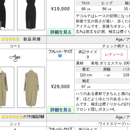
ｳｴｽﾄ
ヒップ
袖
¥19,000
66 ㎝
84 ㎝
15
デコルテはレースの切替になっ
前後で丈の長さが違い、歩くた
アイテムです。首後ろボタン。
丈Aは前丈を計測。袖丈は襟ぐ
Aga／
コート
チェック柄チェ
表記サイズ
レディース
9
素材 表地 ポリエステル 100 
着丈
肩幅
バ
110 cm
- ㎝
119
袖丈
¥29,000
67 ㎝
ハリのある素材できちんと感の
す。ほどよくゆとりのあるシル
ムです。袖丈は襟ぐりからの計
フロント隠しボタン×4。
Aga／
ニット
ワイドスリーブハ
表記サイズ