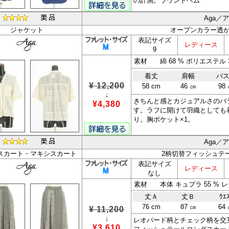
の計測。ラウンドヘム
Aga／
ジャケット
オープンカラー透
表記サイズ
レディース
9
素材 綿 68 % ポリエステル 3
着丈
肩幅
バ
¥ 12,200
58 cm
46 ㎝
98
↓
きちんと感とカジュアルさのバ
¥4,380
す。ラフに開けて羽織としても
り。胸ポケット×1。
Aga／
スカート・マキシスカート
2柄切替フィッシュテ
表記サイズ
レディース
なし
丈Ａ
丈Ｂ
ｳｴ
76 cm
87 ㎝
64
¥ 11,200
↓
レオパード柄とチェック柄を交
¥3,610