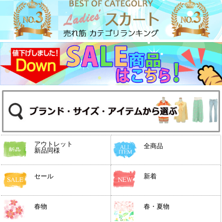
アウトレット
全商品
新品同様
セール
新着
春物
春・夏物