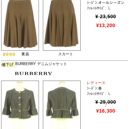
ｼｰｽﾞﾝ:オールシーズン
ﾌｧﾚｯﾄｻｲｽﾞ:
L
¥ 23,500
↓
¥13,200
スカート
BURBERRY デニムジャケット
レディース
ｼｰｽﾞﾝ:春
ﾌｧﾚｯﾄｻｲｽﾞ:
L
¥ 29,000
↓
¥16,300