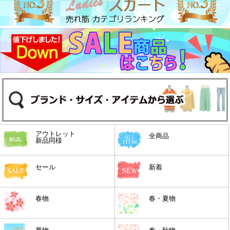
アウトレット
全商品
新品同様
セール
新着
春物
春・夏物