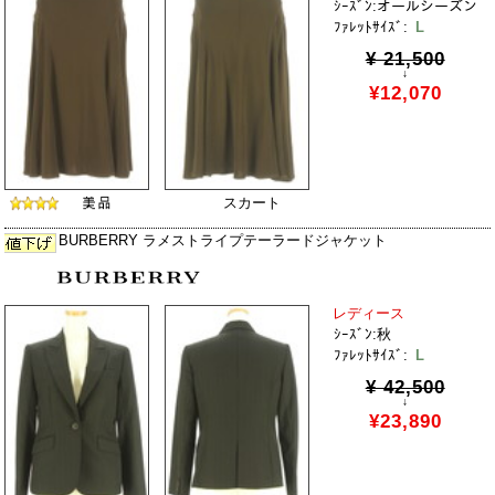
ｼｰｽﾞﾝ:オールシーズン
ﾌｧﾚｯﾄｻｲｽﾞ:
L
¥ 21,500
↓
¥12,070
スカート
BURBERRY ラメストライプテーラードジャケット
レディース
ｼｰｽﾞﾝ:秋
ﾌｧﾚｯﾄｻｲｽﾞ:
L
¥ 42,500
↓
¥23,890