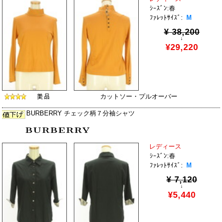
ｼｰｽﾞﾝ:春
ﾌｧﾚｯﾄｻｲｽﾞ:
M
¥ 38,200
↓
¥29,220
カットソー・プルオーバー
BURBERRY チェック柄７分袖シャツ
レディース
ｼｰｽﾞﾝ:春
ﾌｧﾚｯﾄｻｲｽﾞ:
M
¥ 7,120
↓
¥5,440