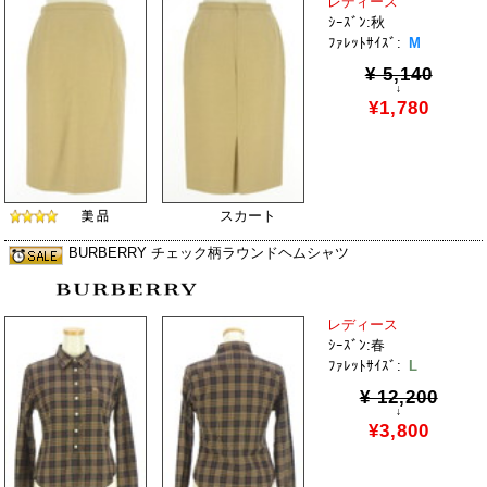
レディース
ｼｰｽﾞﾝ:秋
ﾌｧﾚｯﾄｻｲｽﾞ:
M
¥ 5,140
↓
¥1,780
スカート
BURBERRY チェック柄ラウンドヘムシャツ
レディース
ｼｰｽﾞﾝ:春
ﾌｧﾚｯﾄｻｲｽﾞ:
L
¥ 12,200
↓
¥3,800