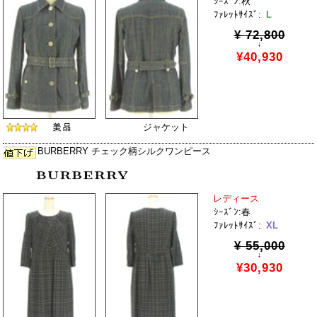
ｼｰｽﾞﾝ:秋
ﾌｧﾚｯﾄｻｲｽﾞ:
L
¥ 72,800
↓
¥40,930
ジャケット
BURBERRY チェック柄シルクワンピース
レディース
ｼｰｽﾞﾝ:春
ﾌｧﾚｯﾄｻｲｽﾞ:
XL
¥ 55,000
↓
¥30,930