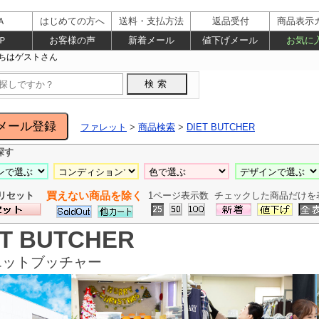
Ａ
はじめての方へ
送料・支払方法
返品受付
商品表示
Ｐ
お客様の声
新着メール
値下げメール
お気に
ファレット
>
商品検索
>
DIET BUTCHER
探す
買えない商品を除く
リセット
1ページ表示数
チェックした商品だけを
ET BUTCHER
エットブッチャー