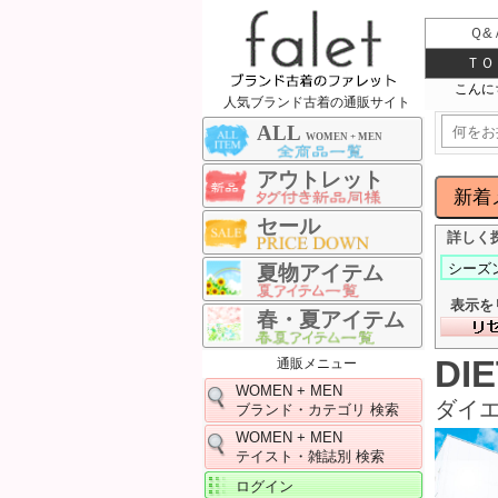
Ｑ&
ＴＯ
人気ブランド古着の通販サイト
ALL
WOMEN + MEN
アウトレット
セール
詳しく
夏物アイテム
表示を
春・夏アイテム
DI
通販メニュー
WOMEN + MEN
ダイ
ブランド・カテゴリ 検索
WOMEN + MEN
テイスト・雑誌別 検索
ログイン