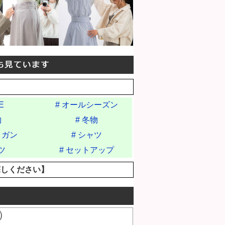
E
# オールシーズン
物
# 冬物
ィガン
# シャツ
ツ
# セットアップ
探しください】
）