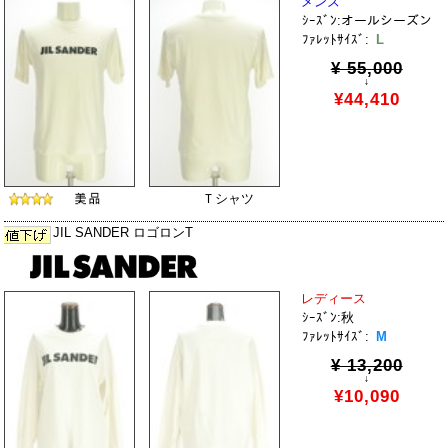
メンズ
ｼｰｽﾞﾝ:オールシーズン
ﾌｧﾚｯﾄｻｲｽﾞ:
L
¥ 55,000
↓
¥44,410
Ｔシャツ
JIL SANDER ロゴロンT
レディース
ｼｰｽﾞﾝ:秋
ﾌｧﾚｯﾄｻｲｽﾞ:
M
¥ 13,200
↓
¥10,090