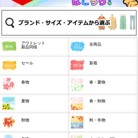
アウトレット
全商品
新品同様
セール
新着
春物
春・夏物
夏物
春・秋物
秋物
秋・冬物