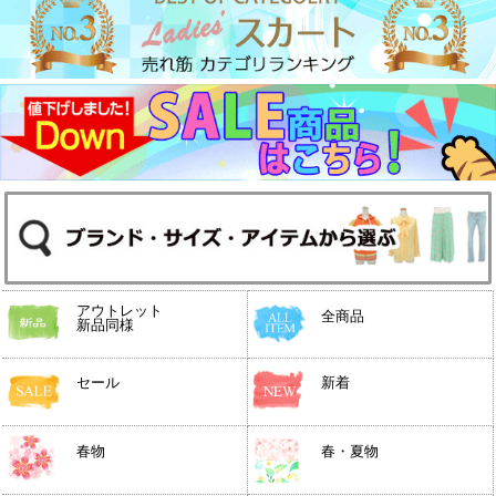
アウトレット
全商品
新品同様
セール
新着
春物
春・夏物