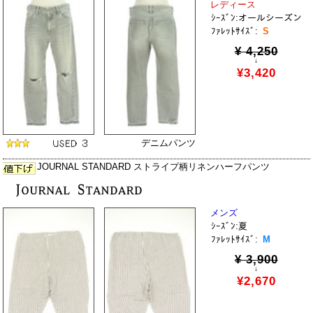
レディース
ｼｰｽﾞﾝ:オールシーズン
ﾌｧﾚｯﾄｻｲｽﾞ:
S
¥ 4,250
↓
¥3,420
デニムパンツ
JOURNAL STANDARD ストライプ柄リネンハーフパンツ
メンズ
ｼｰｽﾞﾝ:夏
ﾌｧﾚｯﾄｻｲｽﾞ:
M
¥ 3,900
↓
¥2,670