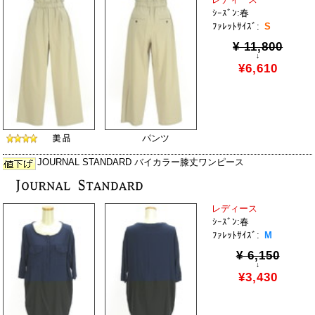
ｼｰｽﾞﾝ:春
ﾌｧﾚｯﾄｻｲｽﾞ:
S
¥ 11,800
↓
¥6,610
パンツ
JOURNAL STANDARD バイカラー膝丈ワンピース
レディース
ｼｰｽﾞﾝ:春
ﾌｧﾚｯﾄｻｲｽﾞ:
M
¥ 6,150
↓
¥3,430