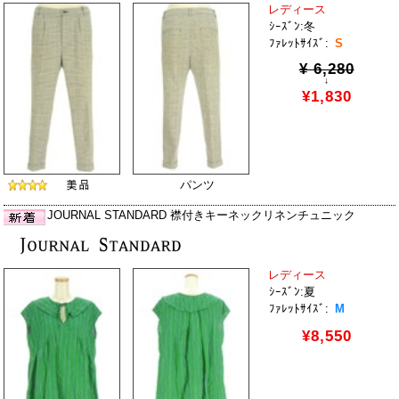
レディース
ｼｰｽﾞﾝ:冬
ﾌｧﾚｯﾄｻｲｽﾞ:
S
¥ 6,280
↓
¥1,830
パンツ
JOURNAL STANDARD 襟付きキーネックリネンチュニック
レディース
ｼｰｽﾞﾝ:夏
ﾌｧﾚｯﾄｻｲｽﾞ:
M
¥8,550