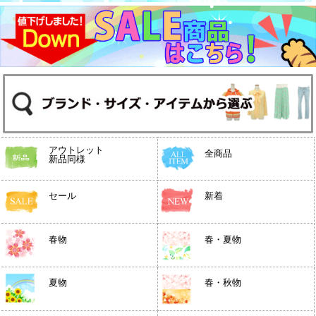
アウトレット
全商品
新品同様
セール
新着
春物
春・夏物
夏物
春・秋物