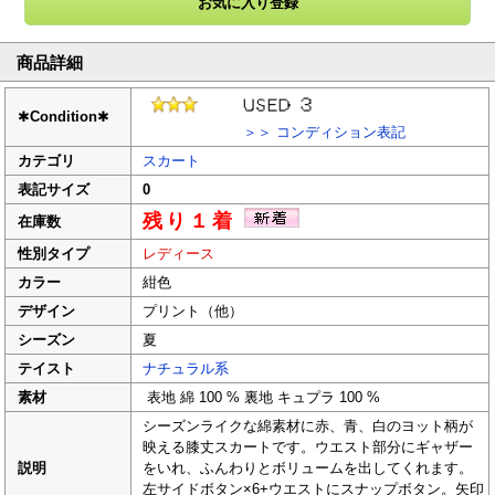
商品詳細
✱
Condition
✱
＞＞ コンディション表記
カテゴリ
スカート
表記サイズ
0
残り１着
在庫数
性別タイプ
レディース
カラー
紺色
デザイン
プリント（他）
シーズン
夏
テイスト
ナチュラル系
素材
表地 綿 100 % 裏地 キュプラ 100 %
シーズンライクな綿素材に赤、青、白のヨット柄が
映える膝丈スカートです。ウエスト部分にギャザー
説明
をいれ、ふんわりとボリュームを出してくれます。
左サイドボタン×6+ウエストにスナップボタン。矢印