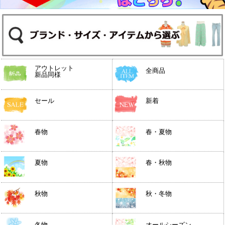
アウトレット
全商品
新品同様
セール
新着
春物
春・夏物
夏物
春・秋物
秋物
秋・冬物
冬物
オールシーズン