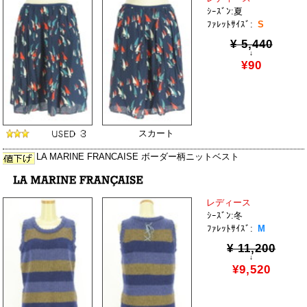
ｼｰｽﾞﾝ:夏
ﾌｧﾚｯﾄｻｲｽﾞ:
S
¥ 5,440
↓
¥90
スカート
LA MARINE FRANCAISE ボーダー柄ニットベスト
レディース
ｼｰｽﾞﾝ:冬
ﾌｧﾚｯﾄｻｲｽﾞ:
M
¥ 11,200
↓
¥9,520