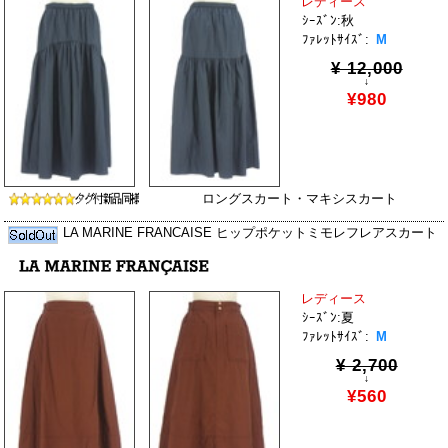
レディース
ｼｰｽﾞﾝ:秋
ﾌｧﾚｯﾄｻｲｽﾞ:
M
¥ 12,000
↓
¥980
ロングスカート・マキシスカート
LA MARINE FRANCAISE ヒップポケットミモレフレアスカート
レディース
ｼｰｽﾞﾝ:夏
ﾌｧﾚｯﾄｻｲｽﾞ:
M
¥ 2,700
↓
¥560