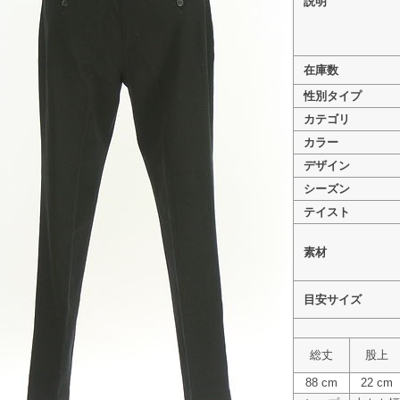
説明
在庫数
性別タイプ
>
LAUTREAMONT（ロートレアモン） PR10330911
カテゴリ
>
LAUTREAMONT（ロートレアモン） PR10330911
カラー
>
LAUTREAMONT（ロートレアモン） PR10330911
デザイン
シーズン
テイスト
素材
目安サイズ
総丈
股上
88 cm
22 cm