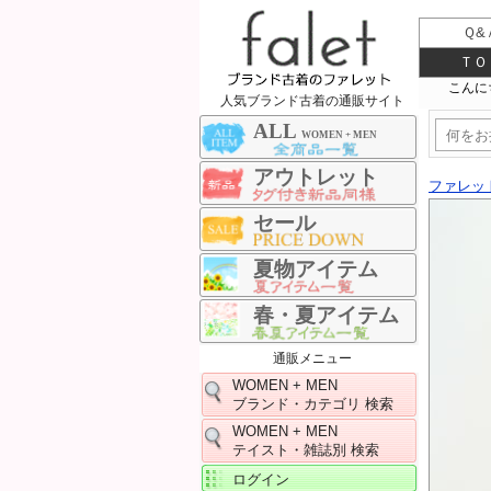
Ｑ&
ＴＯ
人気ブランド古着の通販サイト
ALL
WOMEN + MEN
アウトレット
ファレッ
セール
夏物アイテム
春・夏アイテム
通販メニュー
WOMEN + MEN
ブランド・カテゴリ 検索
WOMEN + MEN
テイスト・雑誌別 検索
ログイン