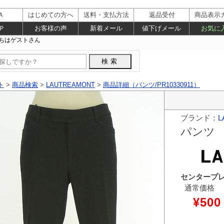
Ａ
はじめての方へ
送料・支払方法
返品受付
商品表示
Ｐ
お客様の声
新着メール
値下げメール
お気に
ト
>
商品検索
>
LAUTREAMONT
>
商品詳細（パンツ/PR10330911）
ブランド：
L
パンツ
センタープ
通常価格
¥500