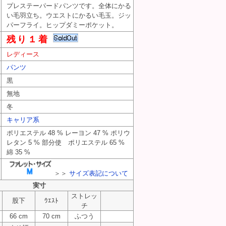
プレステーパードパンツです。全体にかる
い毛羽立ち。ウエストにかるい毛玉。ジッ
パーフライ。ヒップダミーポケット。
残り１着
レディース
パンツ
黒
無地
冬
キャリア系
ポリエステル 48 % レーヨン 47 % ポリウ
レタン 5 % 部分使 ポリエステル 65 %
綿 35 %
＞＞
サイズ表記について
実寸
ストレッ
股下
ｳｴｽﾄ
チ
66 cm
70 cm
ふつう