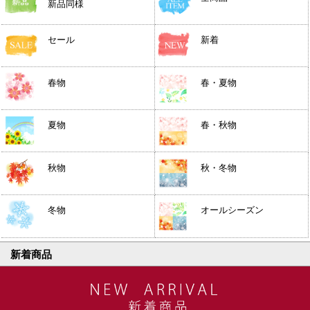
新品同様
セール
新着
春物
春・夏物
夏物
春・秋物
秋物
秋・冬物
冬物
オールシーズン
新着商品