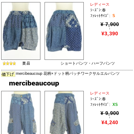
レディース
ｼｰｽﾞﾝ:春
ﾌｧﾚｯﾄｻｲｽﾞ:
S
¥ 7,900
↓
¥3,390
ショートパンツ・ハーフパンツ
mercibeaucoup 花柄×ドット柄パッチワークサルエルパンツ
レディース
ｼｰｽﾞﾝ:春
ﾌｧﾚｯﾄｻｲｽﾞ:
XS
¥ 9,900
↓
¥4,240