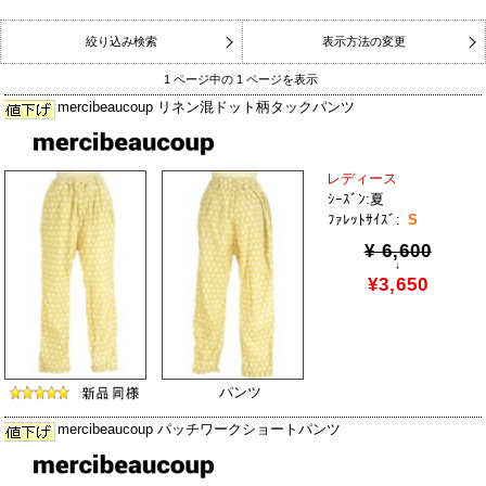
絞り込み検索
表示方法の変更
1 ページ中の 1 ページを表示
mercibeaucoup リネン混ドット柄タックパンツ
レディース
ｼｰｽﾞﾝ:夏
ﾌｧﾚｯﾄｻｲｽﾞ:
S
¥ 6,600
↓
¥3,650
パンツ
mercibeaucoup パッチワークショートパンツ