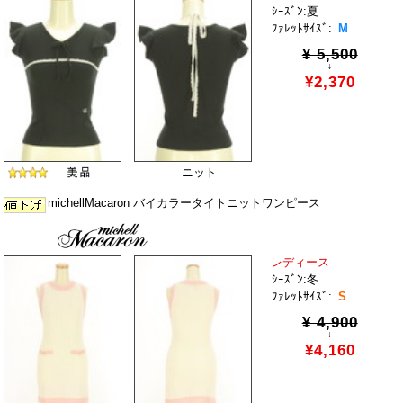
ｼｰｽﾞﾝ:夏
ﾌｧﾚｯﾄｻｲｽﾞ:
M
¥ 5,500
↓
¥2,370
ニット
michellMacaron バイカラータイトニットワンピース
レディース
ｼｰｽﾞﾝ:冬
ﾌｧﾚｯﾄｻｲｽﾞ:
S
¥ 4,900
↓
¥4,160