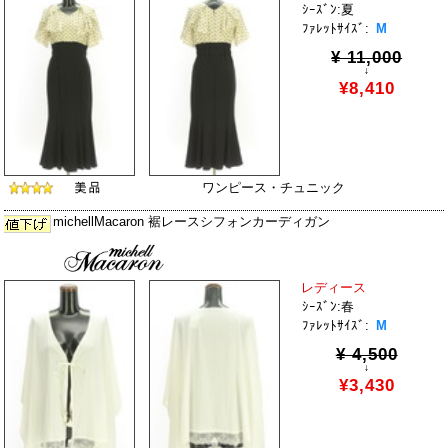
ｼｰｽﾞﾝ:夏
ﾌｧﾚｯﾄｻｲｽﾞ:
M
¥ 11,000
↓
¥8,410
ワンピース・チュニック
michellMacaron 裾レースシフォンカーディガン
レディース
ｼｰｽﾞﾝ:春
ﾌｧﾚｯﾄｻｲｽﾞ:
M
¥ 4,500
↓
¥3,430