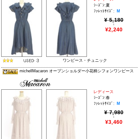
ｼｰｽﾞﾝ:夏
ﾌｧﾚｯﾄｻｲｽﾞ:
M
¥ 5,180
↓
¥2,240
ワンピース・チュニック
michellMacaron オープンショルダー小花柄シフォンワンピース
レディース
ｼｰｽﾞﾝ:春
ﾌｧﾚｯﾄｻｲｽﾞ:
M
¥ 7,980
↓
¥3,460