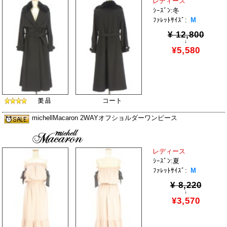
レディース
ｼｰｽﾞﾝ:冬
ﾌｧﾚｯﾄｻｲｽﾞ:
M
¥ 12,800
↓
¥5,580
コート
michellMacaron 2WAYオフショルダーワンピース
レディース
ｼｰｽﾞﾝ:夏
ﾌｧﾚｯﾄｻｲｽﾞ:
M
¥ 8,220
↓
¥3,570