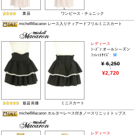
ワンピース・チュニック
michellMacaron レース入りティアードフリルミニスカート
レディース
ｼｰｽﾞﾝ:オールシーズン
ﾌｧﾚｯﾄｻｲｽﾞ:
M
¥ 6,250
↓
¥2,720
ミニスカート
michellMacaron ホルターレース付きノースリニットトップス
レディース