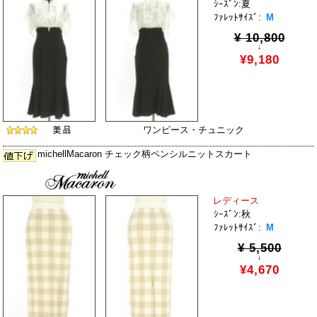
ｼｰｽﾞﾝ:夏
ﾌｧﾚｯﾄｻｲｽﾞ:
M
¥ 10,800
↓
¥9,180
ワンピース・チュニック
michellMacaron チェック柄ペンシルニットスカート
レディース
ｼｰｽﾞﾝ:秋
ﾌｧﾚｯﾄｻｲｽﾞ:
M
¥ 5,500
↓
¥4,670