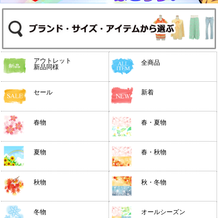
アウトレット
全商品
新品同様
セール
新着
春物
春・夏物
夏物
春・秋物
秋物
秋・冬物
冬物
オールシーズン