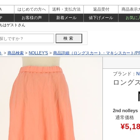
Ａ
はじめての方へ
送料・支払方法
返品受付
商品表示
Ｐ
お客様の声
新着メール
値下げメール
お気に
ト
>
商品検索
>
NOLLEY'S
>
商品詳細（ロングスカート・マキシスカート/PR10
ブランド：
N
ロング
2nd noll
通常価格
¥5,1