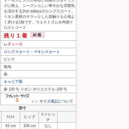
サーモンピンクの明るい色味がスタイリン
グに映え、シーズンらしい華やかな雰囲気
を演出する2nd nolleysのロングスカート。
リネン素材のサラッとした肌触りも心地よ
く穿ける1枚です。ウエストゴム＆内側ド
ロストコード
残り１着
レディース
ロングスカート・マキシスカート
ピンク
無地
春
キャリア系
麻 100 % リボン ポリエステル 100 %
＞＞
サイズ表記について
実寸
ストレッ
ｳｴｽﾄ
ヒップ
チ
62 cm
106 cm
なし