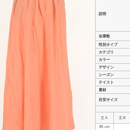
説明
>
NOLLEY'S（ノーリーズ） PR10344680
在庫数
>
NOLLEY'S（ノーリーズ） PR10344680
性別タイプ
>
NOLLEY'S（ノーリーズ） PR10344680
カテゴリ
カラー
デザイン
シーズン
テイスト
素材
目安サイズ
丈Ａ
丈Ｂ
85 cm