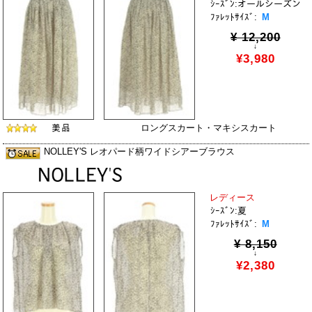
ｼｰｽﾞﾝ:オールシーズン
ﾌｧﾚｯﾄｻｲｽﾞ:
M
¥ 12,200
↓
¥3,980
ロングスカート・マキシスカート
NOLLEY'S レオパード柄ワイドシアーブラウス
レディース
ｼｰｽﾞﾝ:夏
ﾌｧﾚｯﾄｻｲｽﾞ:
M
¥ 8,150
↓
¥2,380