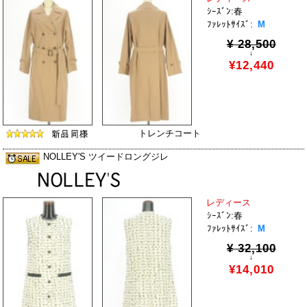
ｼｰｽﾞﾝ:春
ﾌｧﾚｯﾄｻｲｽﾞ:
M
¥ 28,500
↓
¥12,440
トレンチコート
NOLLEY'S ツイードロングジレ
レディース
ｼｰｽﾞﾝ:春
ﾌｧﾚｯﾄｻｲｽﾞ:
M
¥ 32,100
↓
¥14,010