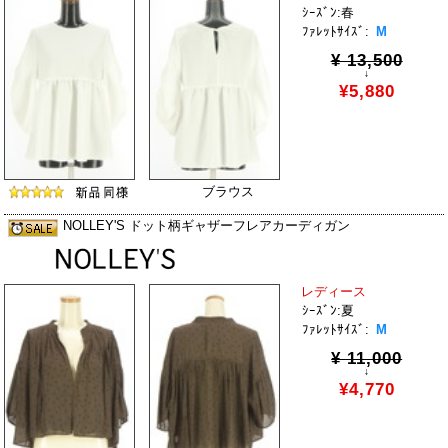
ｼｰｽﾞﾝ:春
ﾌｧﾚｯﾄｻｲｽﾞ:
M
¥ 13,500
↓
¥5,880
ブラウス
NOLLEY'S ドット柄ギャザーフレアカーディガン
レディース
ｼｰｽﾞﾝ:夏
ﾌｧﾚｯﾄｻｲｽﾞ:
M
¥ 11,000
↓
¥4,770