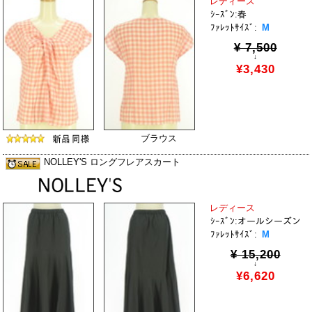
レディース
ｼｰｽﾞﾝ:春
ﾌｧﾚｯﾄｻｲｽﾞ:
M
¥ 7,500
↓
¥3,430
ブラウス
NOLLEY'S ロングフレアスカート
レディース
ｼｰｽﾞﾝ:オールシーズン
ﾌｧﾚｯﾄｻｲｽﾞ:
M
¥ 15,200
↓
¥6,620