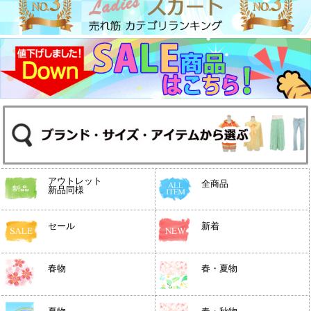
アウトレット
全商品
新品同様
セール
新着
春物
春・夏物