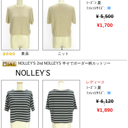
ｼｰｽﾞﾝ:夏
ﾌｧﾚｯﾄｻｲｽﾞ:
M
¥ 5,500
↓
¥1,700
ニット
NOLLEY'S 2nd NOLLEYS 半そでボーダー柄カットソー
レディース
ｼｰｽﾞﾝ:夏
ﾌｧﾚｯﾄｻｲｽﾞ:
M
¥ 6,120
↓
¥1,890