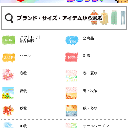
アウトレット
全商品
新品同様
セール
新着
春物
春・夏物
夏物
春・秋物
秋物
秋・冬物
冬物
オールシーズン