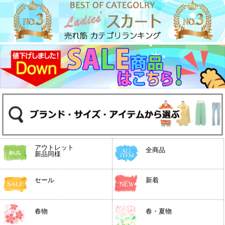
アウトレット
全商品
新品同様
セール
新着
春物
春・夏物