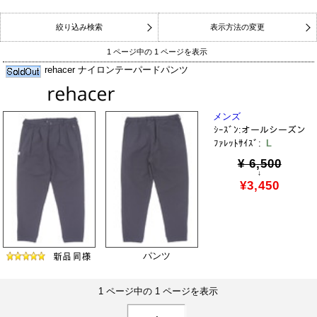
絞り込み検索
表示方法の変更
1 ページ中の 1 ページを表示
rehacer ナイロンテーパードパンツ
メンズ
ｼｰｽﾞﾝ:オールシーズン
ﾌｧﾚｯﾄｻｲｽﾞ:
L
¥ 6,500
↓
¥3,450
パンツ
1 ページ中の 1 ページを表示