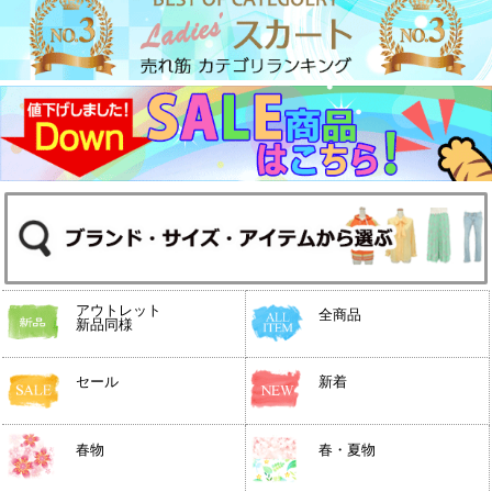
アウトレット
全商品
新品同様
セール
新着
春物
春・夏物