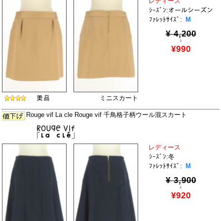
レディース
ｼｰｽﾞﾝ:オールシーズン
ﾌｧﾚｯﾄｻｲｽﾞ:
M
¥ 4,200
↓
¥990
ミニスカート
Rouge vif La cle Rouge vif 千鳥格子柄ウール混スカート
レディース
ｼｰｽﾞﾝ:冬
ﾌｧﾚｯﾄｻｲｽﾞ:
M
¥ 3,900
↓
¥920