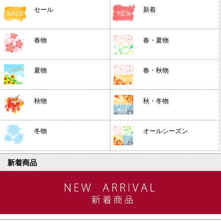
セール
新着
春物
春・夏物
夏物
春・秋物
秋物
秋・冬物
冬物
オールシーズン
新着商品