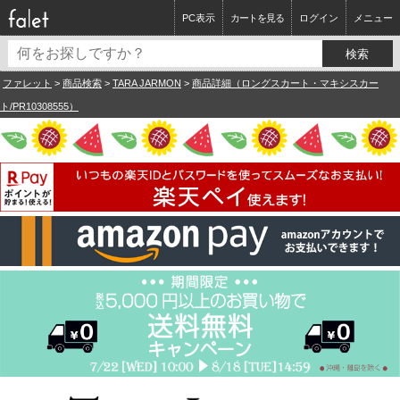
PC表示
カートを見る
ログイン
メニュー
ファレット
>
商品検索
>
TARA JARMON
>
商品詳細（ロングスカート・マキシスカー
ト/PR10308555）