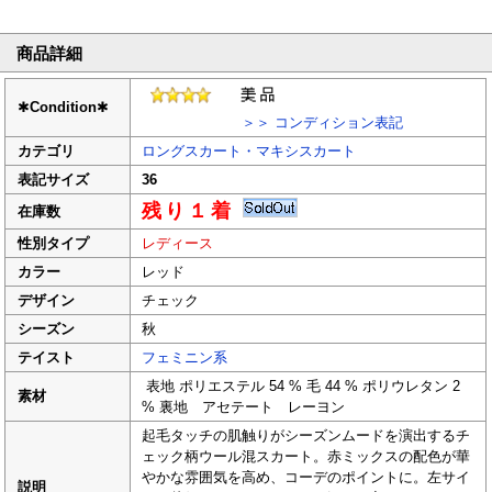
商品詳細
✱
Condition
✱
＞＞ コンディション表記
カテゴリ
ロングスカート・マキシスカート
表記サイズ
36
残り１着
在庫数
性別タイプ
レディース
カラー
レッド
デザイン
チェック
シーズン
秋
テイスト
フェミニン系
表地 ポリエステル 54 % 毛 44 % ポリウレタン 2
素材
% 裏地 アセテート レーヨン
起毛タッチの肌触りがシーズンムードを演出するチ
ェック柄ウール混スカート。赤ミックスの配色が華
やかな雰囲気を高め、コーデのポイントに。左サイ
説明