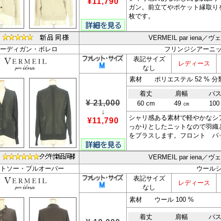
¥11,790
ガン。前立てやポケット縁取り
枚です。
VERMEIL par iena
ーディガン・ボレロ
フリンジシアーニ
表記サイズ
レディース
なし
素材 ポリエステル 52 % 分類
着丈
肩幅
バ
¥ 21,000
60 cm
49 ㎝
100
↓
シャリ感ある素材で軽やかなシ
¥11,790
っかりとしたニットなので羽織
をプラスします。フロント パ
VERMEIL par iena
トソー・プルオーバー
ウール
表記サイズ
レディース
なし
素材 ウール 100 %
着丈
肩幅
バ