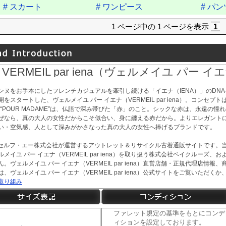
# スカート
# ワンピース
# パン
1 ページ中の 1 ページを表示
1
VERMEIL par iena（ヴェルメイユ パー イ
ンヌをお手本にしたフレンチカジュアルを牽引し続ける「イエナ（IENA）」のDNA
をスタートした、ヴェルメイユ パー イエナ（VERMEIL par iena）。コンセプトは“
。“POUR MADAME”は、仏語で深み帯びた「赤」のこと。シックな赤は、永遠の
ぜなら、真の大人の女性だからこそ似合い、身に纏える赤だから。よりエレガント
い・空気感、人として深みがかさなった真の大人の女性へ捧げるブランドです。
tは、セルフ・エー株式会社が運営するアウトレット＆リサイクル古着通販サイトです。
メイユ パー イエナ（VERMEIL par iena）を取り扱う株式会社ベイクルーズ
。ヴェルメイユ パー イエナ（VERMEIL par iena）直営店舗・正規代理店情
、ヴェルメイユ パー イエナ（VERMEIL par iena）公式サイトをご覧いただ
取り組み