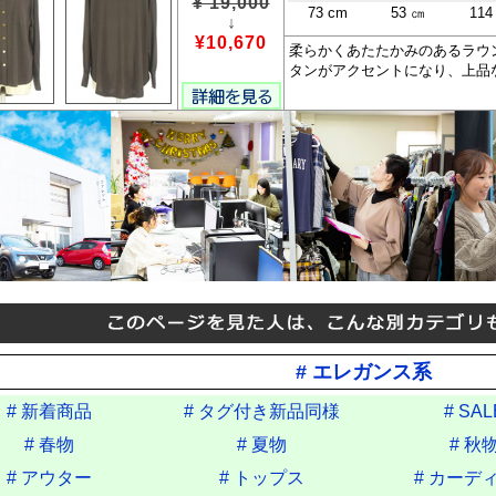
¥ 19,000
73 cm
53 ㎝
114
↓
¥10,670
柔らかくあたたかみのあるラウ
タンがアクセントになり、上品
# エレガンス系
# 新着商品
# タグ付き新品同様
# SAL
# 春物
# 夏物
# 秋
# アウター
# トップス
# カーデ