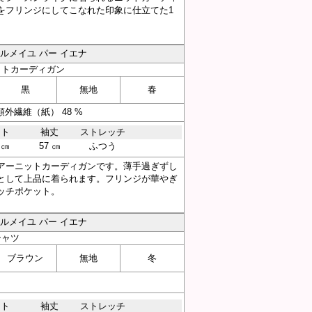
をフリンジにしてこなれた印象に仕立てた1
／ヴェルメイユ パー イエナ
ットカーディガン
黒
無地
春
外繊維（紙） 48 %
スト
袖丈
ストレッチ
 ㎝
57 ㎝
ふつう
アーニットカーディガンです。薄手過ぎずし
として上品に着られます。フリンジが華やぎ
ッチポケット。
／ヴェルメイユ パー イエナ
シャツ
ブラウン
無地
冬
スト
袖丈
ストレッチ