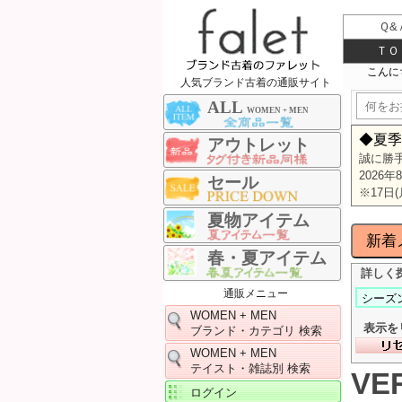
Ｑ&
ＴＯ
人気ブランド古着の通販サイト
ALL
WOMEN + MEN
◆夏季
アウトレット
誠に勝
2026年
セール
※17
夏物アイテム
春・夏アイテム
詳しく
通販メニュー
WOMEN + MEN
表示を
ブランド・カテゴリ 検索
WOMEN + MEN
テイスト・雑誌別 検索
VER
ログイン