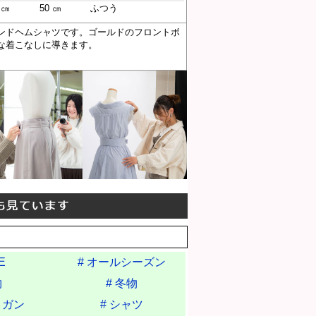
 ㎝
50 ㎝
ふつう
ンドヘムシャツです。ゴールドのフロントボ
な着こなしに導きます。
E
# オールシーズン
物
# 冬物
ィガン
# シャツ