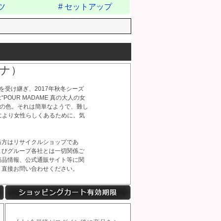
ツ
# セットアップ
エナ）
を受け継ぎ、2017年秋冬シーズ
POUR MADAME 真の大人の女
憧れの色。それは簡単なようで、難し
により女性らしくあるために。気
当方はリサイクルショップであ
、およびグループ各社とは一切関係ご
報、商品情報、公式通販サイト等に関
くか、直接お問い合わせください。