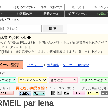
Ａ
はじめての方へ
送料・支払方法
返品受付
商品表示
Ｐ
お客様の声
新着メール
値下げメール
お気に
休業のお知らせ◆
手ながら下記日程における、お問い合わせ対応および配送業務をお休みさせて
8月13日(木) ～ 16日(日)
日(月)以降は、通常営業いたします。ご理解賜りますようお願い申し上げます。
ファレット
>
商品検索
>
VERMEIL par iena
探す
買えない商品を除く
リセット
1ページ表示数
チェックした商品だけを
MEIL par iena