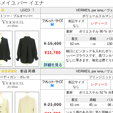
メイユ パー イエナ
VERMEIL par iena
トソー・プルオーバー
ボリュームドルマン
表記サイズ
レディース
なし
素材 ポリエステル 90 % ポリ
着丈
肩幅
バ
¥ 15,400
62 cm
- ㎝
130
↓
袖口にピンタックを入れたボリ
¥11,780
ッパーブラウスです。黒ワンカ
なしに導きます。袖丈は襟ぐりか
VERMEIL par iena
ーディガン・ボレロ
フリンジニット
表記サイズ
レディース
なし
素材 ポリエステル 52 % 分類
着丈
肩幅
バ
¥ 21,000
61 cm
45 ㎝
96
↓
シャリ感のある涼し気な肌触り