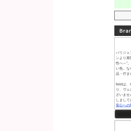
パリジェ
ンより展開
性へ～”
い色。な
品・佇ま
fale
り、ヴェル
ざいません
しましては
安心への