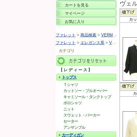
ヴェル
カートを見る
マイページ
カッ
お気に入り
ファレット
>
商品検索
>
VERMEIL par iena（ヴェルメイユ パー イエナ）
ファレット
>
エレガンス系
>
VERMEIL par iena（ヴェルメイユ パー イエナ）
カテゴリ
【レディース】
カテゴリをリセット
トップス
Ｔシャツ
カットソー・プルオーバー
カ
キャミソール・タンクトップ
ポロシャツ
ニット
スウェット・パーカー
セーター
アンサンブル
カーディガン