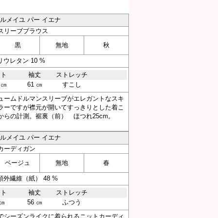
／ヴェルメイユ パー イエナ
スリーブブラウス
黒
無地
秋
ウレタン 10 %
スト
袖丈
ストレッチ
 ㎝
61 ㎝
すこし
ュームドルマンスリーブがエレガントなスキ
ラーですが襟元が開いてすっきりとした着こ
らの計測。裾裏（前） ほつれ25cm。
／ヴェルメイユ パー イエナ
カーディガン
ベージュ
無地
春
外繊維（紙） 48 %
スト
袖丈
ストレッチ
 ㎝
56 ㎝
ふつう
でシーズンライクに着られるニットカーディ